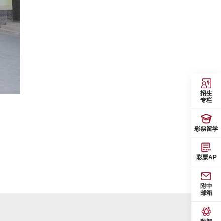
招生
专栏
彩票留学
彩票AP
附中
邮箱