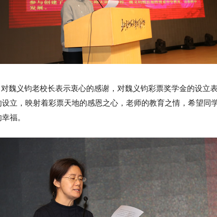
、对魏义钧老校长表示衷心的感谢，对魏义钧彩票奖学金的设立
的设立，映射着彩票天地的感恩之心，老师的教育之情，希望同
的幸福。