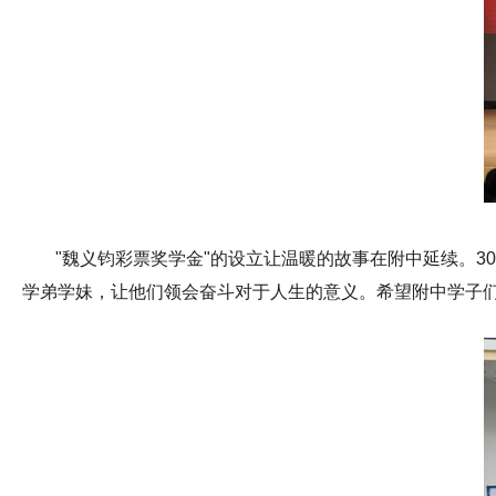
"魏义钧彩票奖学金"的设立让温暖的故事在附中延续。
学弟学妹，让他们领会奋斗对于人生的意义。希望附中学子们