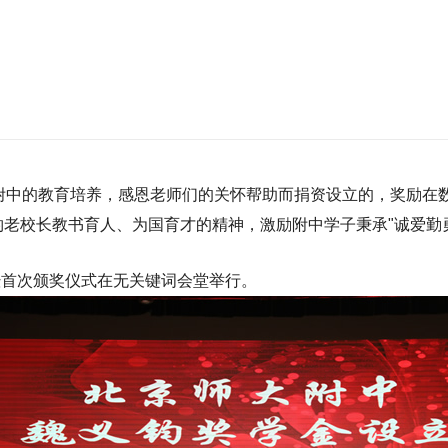
念附中的教育培养，感恩老师们的关怀帮助而捐资设立的，奖励在
老校长教书育人、为国育才的精神，激励附中学子秉承"诚爱勤
立暨首次颁奖仪式在无关键词会堂举行。