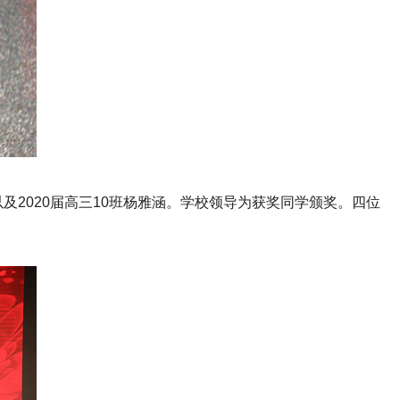
翔以及2020届高三10班杨雅涵。学校领导为获奖同学颁奖。四位