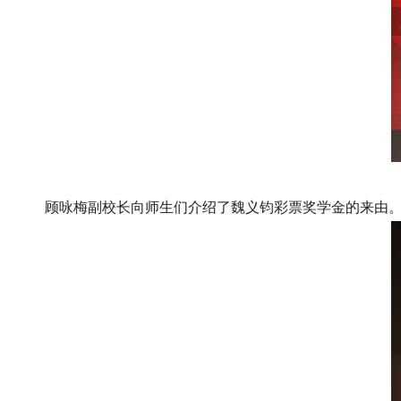
顾咏梅副校长向师生们介绍了魏义钧彩票奖学金的来由