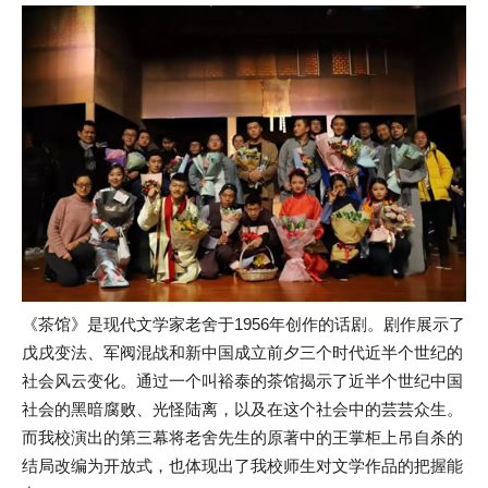
《茶馆》是现代文学家老舍于1956年创作的话剧。剧作展示了
戊戌变法、军阀混战和新中国成立前夕三个时代近半个世纪的
社会风云变化。通过一个叫裕泰的茶馆揭示了近半个世纪中国
社会的黑暗腐败、光怪陆离，以及在这个社会中的芸芸众生。
而我校演出的第三幕将老舍先生的原著中的王掌柜上吊自杀的
结局改编为开放式，也体现出了我校师生对文学作品的把握能