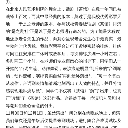
力。
在北京人民艺术剧院的舞台上，话剧《茶馆》在数十年间已被
演绎上百次，而其中最经典的版本，莫过于是我校优秀彩票天
地――于是之老师的版本。参与我校青春版话剧《茶馆》排演
的"是之剧社"正是以于是之老师进行命名的。为了能最大程度
地还原老舍先生的作品，向观众呈现老舍先生心中最真实、最
生动的时代风貌。我校彩票平台进行了紧锣密鼓的排练。排练
时间往往安排在午休时或放学后，每次排练少则一小时左右，
多则两三个小时。在老师们专业而悉心的指导下，同学们从一
开始的"台词生疏、动作僵硬，表演痕迹明显"到后来的"台词顺
畅，动作流畅，演绎真实自然"再到最终演出时，"每一个演员
从动作，台词到表情都清晰地刻画出了人物的特点，并且将情
感表现地淋漓尽致"。同学们不仅将《茶馆》"演"了出来，也真
正"读懂"了《茶馆》这部作品。这得益于每一位演职人员和指
导老师们全心全意的付出。
11月30日和12月1日，虽然演出时间分别在傍晚或晚上，但演
员们每次还是午饭后便提早来到现场，进行舞台合成调试以及
服饰、妆容的准备。而这一切都是为了更贴切的演绎出《茶