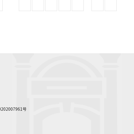
0202007961号