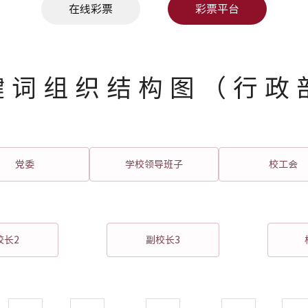
在线彩票
彩票平台
键词组织结构图（行政
党委
学校领导班子
校工会
校长2
副校长3