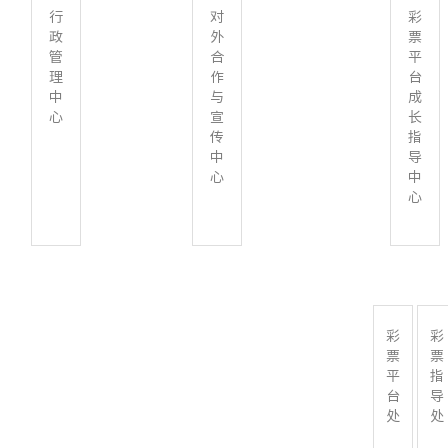
行
对
彩
政
外
票
管
合
平
理
作
台
中
与
成
心
宣
长
传
指
中
导
心
中
心
彩
彩
票
票
平
指
台
导
处
处