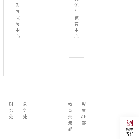
发
流
展
与
保
教
障
育
中
中
心
心
财
总
教
彩
务
务
育
票
处
处
交
AP
流
部
部
招生
专栏