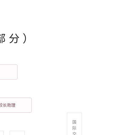
部分）
校长助理
国
际
交