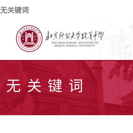
无关键词
无关键词