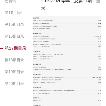
2019-2020学年（总第17期）目
卷首语
录
第1期目录
第15期目录
第16期目录
第17期目录
第18期目录
第19期目录
第20期目录