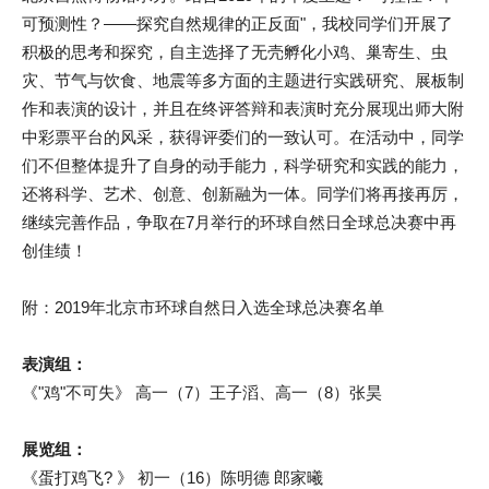
可预测性？――探究自然规律的正反面"，我校同学们开展了
积极的思考和探究，自主选择了无壳孵化小鸡、巢寄生、虫
灾、节气与饮食、地震等多方面的主题进行实践研究、展板制
作和表演的设计，并且在终评答辩和表演时充分展现出师大附
中彩票平台的风采，获得评委们的一致认可。在活动中，同学
们不但整体提升了自身的动手能力，科学研究和实践的能力，
还将科学、艺术、创意、创新融为一体。同学们将再接再厉，
继续完善作品，争取在7月举行的环球自然日全球总决赛中再
创佳绩！
附：2019年北京市环球自然日入选全球总决赛名单
表演组：
《"鸡"不可失》 高一（7）王子滔、高一（8）张昊
展览组：
《蛋打鸡飞? 》 初一（16）陈明德 郎家曦