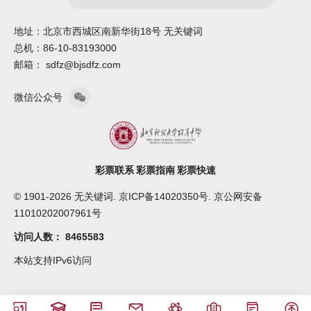
地址：北京市西城区南新华街18号 无关键词
总机：86-10-83193000
邮箱： sdfz@bjsdfz.com
微信公众号
彩票联系
彩票指南
彩票快速
© 1901-2026 无关键词. 京ICP备14020350号. 京公网安备
11010202007961号
访问人数：
8465583
本站支持IPv6访问