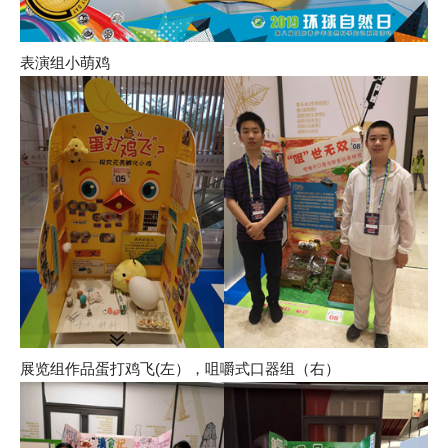
表演组小萌鸡
展览组作品蛋打鸡飞(左），咀嚼式口器组（右）