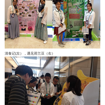
清食记(左），遇见荷兰豆（右）