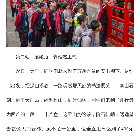
第二站：凌绝顶，养浩然正气
次日一大早，同学们就来到了五岳之首的泰山脚下。从红
门出发，经深山溪谷，一路观赏那天然的书法展览——泰山石
刻。到中天门后，经对松山，到升仙坊，同学们来到了此行最
为困难的一段——十八盘。这里山势险峻，阶石陡峭，远远望
去就像天门云梯。虽不足一公里，但垂直距离达到了400余