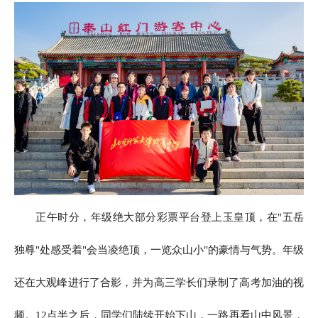
正午时分，年级绝大部分彩票平台登上玉皇顶，在"五岳
独尊"处感受着"会当凌绝顶，一览众山小"的豪情与气势。年级
还在大观峰进行了合影，并为高三学长们录制了高考加油的视
频。12点半之后，同学们陆续开始下山，一路再看山中风景，