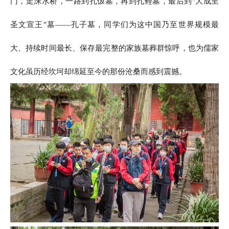
门，走洙水桥，一路到孔伋墓，再到孔鲤墓，最后到"大成至
圣文宣王"墓——孔子墓，同学们为这中国乃至世界规模最
大、持续时间最长、保存最完整的家族墓葬群惊呼，也为儒家
文化虽历经坎坷却绵延至今的那份沧桑而感到震撼。