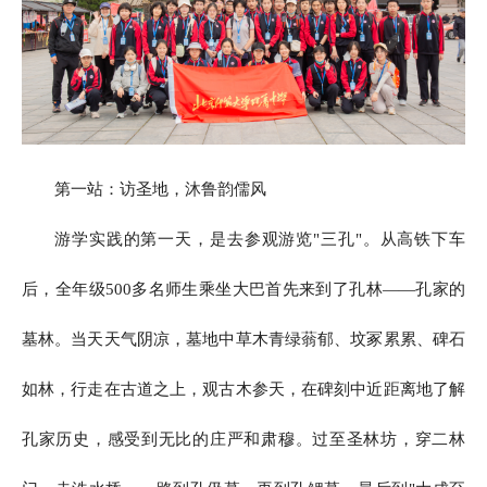
第一站：访圣地，沐鲁韵儒风
游学实践的第一天，是去参观游览"三孔"。从高铁下车
后，全年级500多名师生乘坐大巴首先来到了孔林——孔家的
墓林。当天天气阴凉，墓地中草木青绿蓊郁、坟冢累累、碑石
如林，行走在古道之上，观古木参天，在碑刻中近距离地了解
孔家历史，感受到无比的庄严和肃穆。过至圣林坊，穿二林