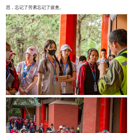
思，忘记了劳累忘记了疲惫。