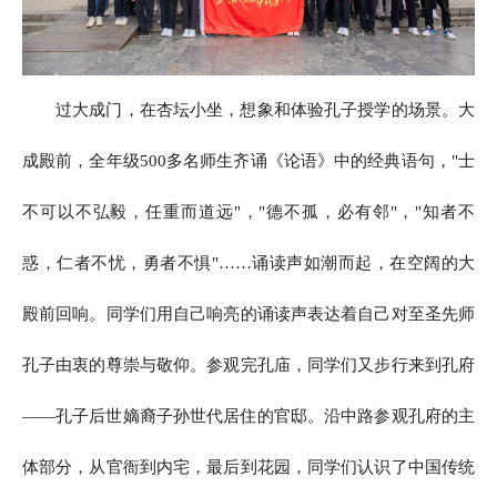
过大成门，在杏坛小坐，想象和体验孔子授学的场景。大
成殿前，全年级500多名师生齐诵《论语》中的经典语句，"士
不可以不弘毅，任重而道远"，"德不孤，必有邻"，"知者不
惑，仁者不忧，勇者不惧"……诵读声如潮而起，在空阔的大
殿前回响。同学们用自己响亮的诵读声表达着自己对至圣先师
孔子由衷的尊崇与敬仰。参观完孔庙，同学们又步行来到孔府
——孔子后世嫡裔子孙世代居住的官邸。沿中路参观孔府的主
体部分，从官衙到内宅，最后到花园，同学们认识了中国传统