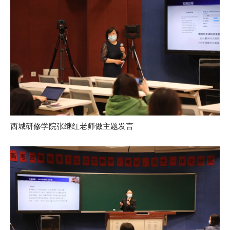
西城研修学院张继红老师做主题发言