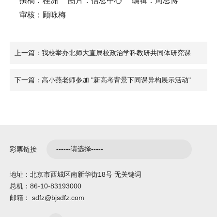
撰稿：桂洲
图片：信息中心
编辑：周思博
审核：顾咏梅
上一篇：我校举办北师大直属校政治学科教研共同体研究课
下一篇：高小燕老师参加 "新高考背景下同课异构展示活动"
彩票链接
地址：北京市西城区南新华街18号 无关键词
总机：86-10-83193000
邮箱： sdfz@bjsdfz.com