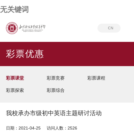
无关键词
CN
首页
彩票优惠
彩票课堂
彩票动态
彩票优惠
彩票课堂
彩票竞赛
彩票课程
彩票探索
彩票综合
我校承办市级初中英语主题研讨活动
日期：2021-04-25
访问人数：2526