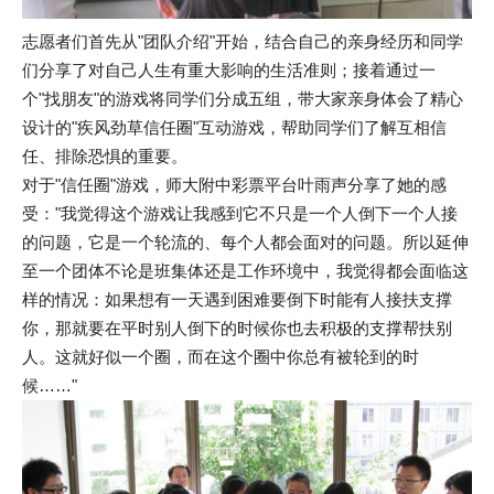
志愿者们首先从"团队介绍"开始，结合自己的亲身经历和同学
们分享了对自己人生有重大影响的生活准则；接着通过一
个"找朋友"的游戏将同学们分成五组，带大家亲身体会了精心
设计的"疾风劲草信任圈"互动游戏，帮助同学们了解互相信
任、排除恐惧的重要。
对于"信任圈"游戏，师大附中彩票平台叶雨声分享了她的感
受："我觉得这个游戏让我感到它不只是一个人倒下一个人接
的问题，它是一个轮流的、每个人都会面对的问题。所以延伸
至一个团体不论是班集体还是工作环境中，我觉得都会面临这
样的情况：如果想有一天遇到困难要倒下时能有人接扶支撑
你，那就要在平时别人倒下的时候你也去积极的支撑帮扶别
人。这就好似一个圈，而在这个圈中你总有被轮到的时
候……"