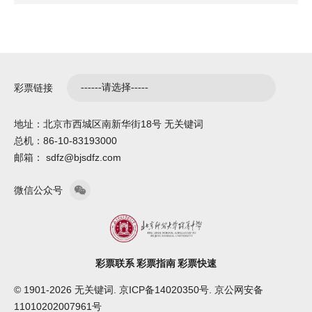
彩票链接
地址：北京市西城区南新华街18号 无关键词
总机：86-10-83193000
邮箱： sdfz@bjsdfz.com
微信公众号
彩票联系
彩票指南
彩票快速
© 1901-2026 无关键词. 京ICP备14020350号. 京公网安备
11010202007961号