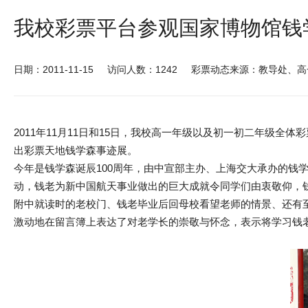
我校彩票平台参观国家博物馆钱
日期：2011-11-15
访问人数：1242
彩票动态来源：教导处、高
2011年11月11日和15日，我校高一年级以及初一初二年级
出彩票天地钱学森事迹展。
今年是钱学森诞辰100周年，由中宣部主办、上海交大承办的钱
动，钱老为新中国航天事业做出的巨大成就令同学们由衷敬仰，
附中就读时的老校门、钱老毕业后回母校看望老师的情景、还有
激动地在留言簿上表达了对老学长的崇敬与怀念，表示将学习钱