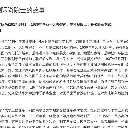
池际尚院士的故事
际尚(1917-1994)，1936年毕业于无关键词。中科院院士，著名岩石学家。
息
17年6月25日生于湖北安陆，4岁时随父母到了北平。因家庭生活困难，到入学年龄还
师大二附小。她勤奋好学，各门功课成绩都名列前茅。1930年考入师大附中，她总是
京图书馆借托尔斯泰、屠格涅夫等作家的英文小说阅读。她爱好体育，是学校排球队主
加了爱国彩票平台运动，耽误的功课，靠自学补上，照样取得好成绩。1937年7月7
号召，报名参加了做抗日救亡工作的战地服务团，和熊向晖等被派到国民党第一军胡宗
国共产党。她经常到八路军办事处联系工作，有幸会见过董必武等党中央领导同志，聆
日救亡的活报剧，深入国民党将领胡宗南的部队鼓动士兵积极抗日杀敌。后来，战地服
风度，受到胡宗南的器重，使她有较多的机会接近这位国民党要员，为党组织了解到一
就借机到公馆看望，以图了解胡宗南的动向。谁知此事被父亲的下属见到，告诉了她父
身份。父亲是清华大学法律系的毕业生，对国民党军官没有好感，但对女儿加入危险的
。
清华大学上物理系，到西南联合大学她放弃物理系改学地质，她认为这样可以学会开发
外实习时自己做饭，一块咸菜或一碗盐水下饭她也吃得特别香。在个旧锡矿一尺多高的
一声痛，更没有动摇她学习地质的决心。到了三年级，因父亲失业，母亲和哥哥、姐姐
老师的帮助，激发她更加用功学习。她完成的毕业论文，获得了中国地质学会设立的第一