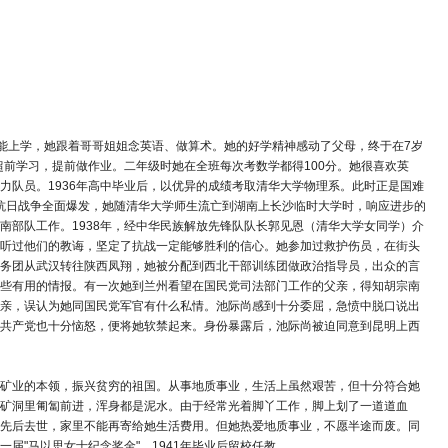
未能上学，她跟着哥哥姐姐念英语、做算术。她的好学精神感动了父母，终于在7岁
超前学习，提前做作业。二年级时她在全班每次考数学都得100分。她很喜欢英
力队员。1936年高中毕业后，以优异的成绩考取清华大学物理系。此时正是国难
日抗日战争全面爆发，她随清华大学师生流亡到湖南上长沙临时大学时，响应进步的
南部队工作。1938年，经中华民族解放先锋队队长郭见恩（清华大学女同学）介
听过他们的教诲，坚定了抗战一定能够胜利的信心。她参加过救护伤员，在街头
务团从武汉转往陕西凤翔，她被分配到西北干部训练团做政治指导员，出众的言
些有用的情报。有一次她到兰州看望在国民党司法部门工作的父亲，得知胡宗南
亲，误认为她同国民党军官有什么私情。池际尚感到十分委屈，急愤中脱口说出
共产党也十分恼怒，便将她软禁起来。身份暴露后，池际尚被迫同意到昆明上西
矿业的本领，振兴贫穷的祖国。从事地质事业，生活上虽然艰苦，但十分符合她
矿洞里匍匐前进，浑身都是泥水。由于经常光着脚丫工作，脚上划了一道道血
先后去世，家里不能再寄给她生活费用。但她热爱地质事业，不愿半途而废。同
届"马以思女士纪念奖金"。1941年毕业后留校任教。