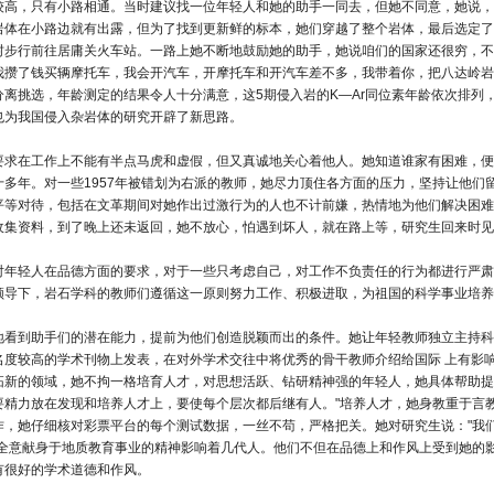
较高，只有小路相通。当时建议找一位年轻人和她的助手一同去，但她不同意，她说，
岩体在小路边就有出露，但为了找到更新鲜的标本，她们穿越了整个岩体，最后选定了
村步行前往居庸关火车站。一路上她不断地鼓励她的助手，她说咱们的国家还很穷，不
我攒了钱买辆摩托车，我会开汽车，开摩托车和开汽车差不多，我带着你，把八达岭岩
分离挑选，年龄测定的结果令人十分满意，这5期侵入岩的K—Ar同位素年龄依次排
也为我国侵入杂岩体的研究开辟了新思路。
要求在工作上不能有半点马虎和虚假，但又真诚地关心着他人。她知道谁家有困难，便
十多年。对一些1957年被错划为右派的教师，她尽力顶住各方面的压力，坚持让他
平等对待，包括在文革期间对她作出过激行为的人也不计前嫌，热情地为他们解决困难
收集资料，到了晚上还未返回，她不放心，怕遇到坏人，就在路上等，研究生回来时见
对年轻人在品德方面的要求，对于一些只考虑自己，对工作不负责任的行为都进行严肃
领导下，岩石学科的教师们遵循这一原则努力工作、积极进取，为祖国的科学事业培养
地看到助手们的潜在能力，提前为他们创造脱颖而出的条件。她让年轻教师独立主持科
名度较高的学术刊物上发表，在对外学术交往中将优秀的骨干教师介绍给国际 上有影
拓新的领域，她不拘一格培育人才，对思想活跃、钻研精神强的年轻人，她具体帮助提
要精力放在发现和培养人才上，要使每个层次都后继有人。"培养人才，她身教重于言教
作，她仔细核对彩票平台的每个测试数据，一丝不苟，严格把关。她对研究生说："我
心全意献身于地质教育事业的精神影响着几代人。他们不但在品德上和作风上受到她的
有很好的学术道德和作风。