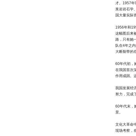
才。195
浆岩岩石学
国大量实际
1956年
这幅图后来
路，只有她
队在4年之
大断裂带的
60年代初
在我国首次
作用成因。
我国发展经
努力，完成
60年代末
景。
文化大革命
现场考察，