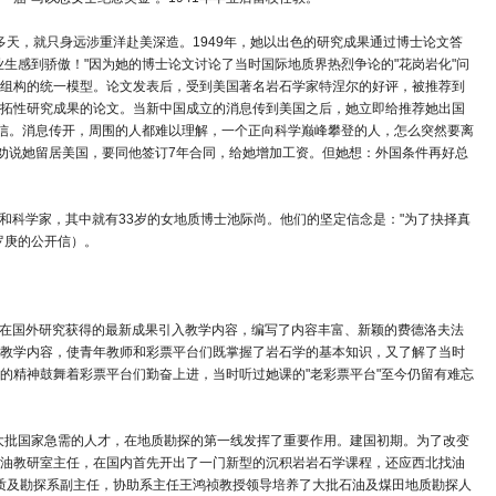
多天，就只身远涉重洋赴美深造。1949年，她以出色的研究成果通过博士论文答
生感到骄傲！"因为她的博士论文讨论了当时国际地质界热烈争论的"花岗岩化"问
组构的统一模型。论文发表后，受到美国著名岩石学家特涅尔的好评，被推荐到
拓性研究成果的论文。当新中国成立的消息传到美国之后，她立即给推荐她出国
回信。消息传开，周围的人都难以理解，一个正向科学巅峰攀登的人，怎么突然要离
，劝说她留居美国，要同他签订7年合同，给她增加工资。但她想：外国条件再好总
学和科学家，其中就有33岁的女地质博士池际尚。他们的坚定信念是："为了抉择真
罗庚的公开信）。
把在国外研究获得的最新成果引入教学内容，编写了内容丰富、新颖的费德洛夫法
教学内容，使青年教师和彩票平台们既掌握了岩石学的基本知识，又了解了当时
的精神鼓舞着彩票平台们勤奋上进，当时听过她课的"老彩票平台"至今仍留有难忘
一大批国家急需的人才，在地质勘探的第一线发挥了重要作用。建国初期。为了改变
油教研室主任，在国内首先开出了一门新型的沉积岩岩石学课程，还应西北找油
地质及勘探系副主任，协助系主任王鸿祯教授领导培养了大批石油及煤田地质勘探人