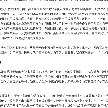
，经袁复礼教授推荐，她获得了美国宾夕法尼亚布伦茂大学研究生彩票奖学金，新婚仅20
予学位那一天，当校长念到池际尚的名字时说道："我们学校为有池际尚这样的优秀毕业
阐明了它的成因机理，改正了构造岩石学权威所提出的成因观点，还提出了一个变形—
大学伯克利分校地质系当了特涅尔的科研助理，不到一年时间就合作发表了几篇具有开
大学地学系系主任袁复礼教授写信，希望回国工作。她很快收到了"祖国很需要人"的
境。特涅尔教授十分赏识她的才华，以自己是新西兰人为例说明"科学是没有国界的"
祖国解放了，我要赶快回去为她服务。
8月，浩瀚无际的太平洋上，从美国开向中国的第一艘客轮上，乘坐着几十名中国彩票留
当回去，为了国家、民族，我们应当回去，为了为人民服务，我们应当回去……"（华
国
8月池际尚受聘于清华大学地质系任副教授。她的到来，使地学系增加了生气和活力。她
了岩组学分析方法。在岩石学教学中以相律、相图等新的岩石物理化学理论体系革新了
。当时没有现成的教材，她便自编自刻蜡板油印教材。新颖的教学内容和教师精心育人
全国院系调整，她到北京地质学院任教授，并担任地质矿产专修科主任，领导和培养了
面貌，学校急需开出与找寻石油有关的课程，池际尚教授毅然改变了专业方向，担任石
助教何镜宇开设了含盐量分析等有实用价值的实验课。1954年12月她任可燃性矿产