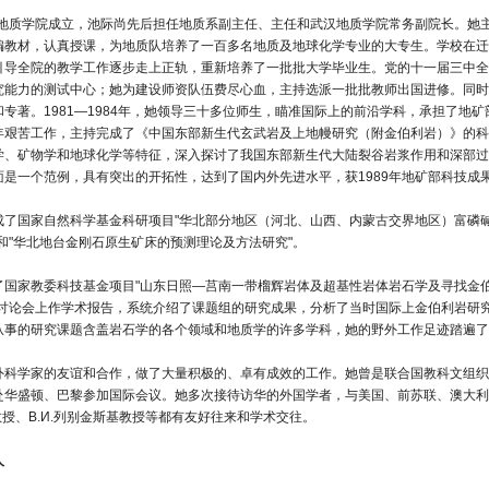
汉地质学院成立，池际尚先后担任地质系副主任、主任和武汉地质学院常务副院长。她主持
编教材，认真授课，为地质队培养了一百多名地质及地球化学专业的大专生。学校在迁
引导全院的教学工作逐步走上正轨，重新培养了一批批大学毕业生。党的十一届三中全
究能力的测试中心；她为建设师资队伍费尽心血，主持选派一批批教师出国进修。同时
专著。1981—1984年，她领导三十多位师生，瞄准国际上的前沿学科，承担了地
年艰苦工作，主持完成了《中国东部新生代玄武岩及上地幔研究（附金伯利岩）》的科
学、矿物学和地球化学等特征，深入探讨了我国东部新生代大陆裂谷岩浆作用和深部过
面是一个范例，具有突出的开拓性，达到了国内外先进水平，获1989年地矿部科技成
成了国家自然科学基金科研项目"华北部分地区（河北、山西、内蒙古交界地区）富磷
和"华北地台金刚石原生矿床的预测理论及方法研究"。
了国家教委科技基金项目"山东日照—莒南一带榴辉岩体及超基性岩体岩石学及寻找金伯
题讨论会上作学术报告，系统介绍了课题组的研究成果，分析了当时国际上金伯利岩研
从事的研究课题含盖岩石学的各个领域和地质学的许多学科，她的野外工作足迹踏遍了
科学家的友谊和合作，做了大量积极的、卓有成效的工作。她曾是联合国教科文组织和国
华盛顿、巴黎参加国际会议。她多次接待访华的外国学者，与美国、前苏联、澳大利亚的著名地质学家
een教授、B.И.列别金斯基教授等都有友好往来和学术交往。
人