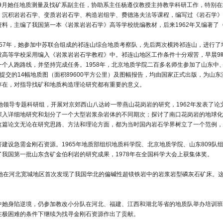
7年9月她任地质测量及找矿系副主任，协助系主任杨遵仪教授主持教学科研工作，特别
、沉积岩岩石学、变质岩岩石学、构造岩组学、费德洛夫法等课程，编写过《岩石学》
资料，主编了我国第一本《岩浆岩岩石学》高等学校统编教材，后来1962年又编著了
和1957年，她参加中苏联合组成的祁连山综合地质考察队，先后两次横跨祁连山，进
被高等学校采用编入《岩浆岩岩石学教程》中。祁连山地区工作条件十分艰苦，早晨9时
一个人跑路线，并坚持完成任务。1958年，北京地质学院二百多名师生参加了山东中
内提交的14幅地质图（面积89600平方公里）及图幅报告，均由国家正式出版，为
存在，对指导找矿和地质构造理论研究都有重要的意义。
，她领导专题科研组，开展对京郊西山八达岭一带燕山花岗岩的研究，1962年发表了
深入详细地研究和划分了一个大型岩浆杂岩体的不同期次；探讨了南口花岗岩的地球化
这篇论文无论在研究思路、方法和理论方面，都为当时国内岩石学界树立了一个范例，
济建设急需金刚石资源。1965年地质部组织地质科学院、北京地质学院、山东809队
了我国第一批山东含矿金伯利岩的研究成果，1978年在全国科学大会上获集体奖。
，她在河北宽城地区首次发现了我国华北的偏碱性超镁铁岩中的岩浆岩型磷灰石矿床。
中她身陷逆境，仍参加教改小分队在河北、福建、江西和湖北等省的地质队举办培训班
在极困难的条件下继续为找寻金刚石资源作出了贡献。