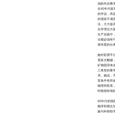
池际尚在教
在40年代
的学说，而
的现状不满
法，大大提
石学理论方
生产实践中
论都必须有
师布置的任
她对彩票平
需多次翻越
矿物固溶体
三角形的要
求。她说，
室条件有所
物理所联系
时能很快地
60年代初
顺序和期次
她与科研助