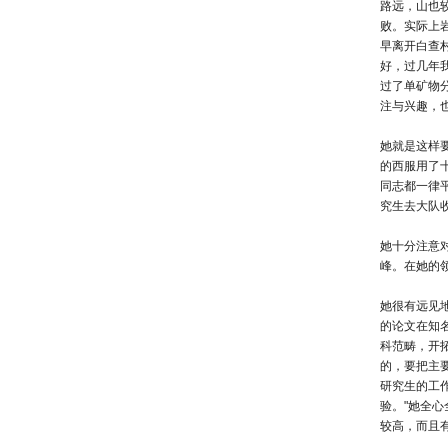
路远，山也
败。实际上
早离开白查
好，过几年
过了单矿物
注与兴趣，
她就是这样
的西服用了
同志都一律
究生去大队
她十分注意
峰。在她的
她很有远见
的论文在知
科范畴，开
的，要把主
研究生的工
验。"她全
较高，而且