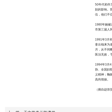
50年代初
刻的影响。
伍，他们不
1980年
市第三届人
1991年
拿出钱来为
月，从不间
医治无效，于
1994年3
协、全国妇
义精神；鞠
高尚情操。
（摘自赵崇