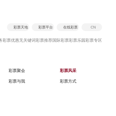
彩票天地
彩票平台
在线彩票
CN
首页
彩票乐园
彩票风采
第二辑
务
彩票优惠
无关键词
彩票推荐
国际彩票
彩票乐园
彩票专区
彩票聚会
彩票风采
彩票与我
彩票方式