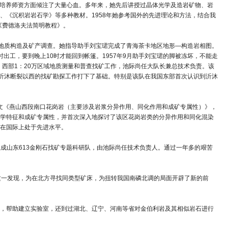
在培养师资方面倾注了大量心血。多年来，她先后讲授过晶体光学及造岩矿物、岩
、《沉积岩岩石学》等多种教材。1958年她参考国外的先进理论和方法，结合我
《费德洛夫法简明教程》。
行了地质构造及矿产调查。她指导助手刘宝珺完成了青海茶卡地区地形—构造岩相图。
出工，要到晚上10时才能回到帐篷。1957年9月助手刘宝珺的脚被冻坏，不能走
、西部1：20万区域地质测量和普查找矿工作，池际尚任大队长兼总技术负责。该
山东沂沐断裂以西的找矿勘探工作打下了基础。特别是该队在我国东部首次认识到沂沐
论文《燕山西段南口花岗岩（主要涉及岩浆分异作用、同化作用和成矿专属性）》，
学特征和成矿专属性，并首次深入地探讨了该区花岗岩类的分异作用和同化混染
在国际上处于先进水平。
组成山东613金刚石找矿专题科研队，由池际尚任技术负责人。通过一年多的艰苦
这一发现，为在北方寻找同类型矿床，为扭转我国南磷北调的局面开辟了新的前
，帮助建立实验室，还到过湖北、辽宁、河南等省对金伯利岩及其相似岩石进行