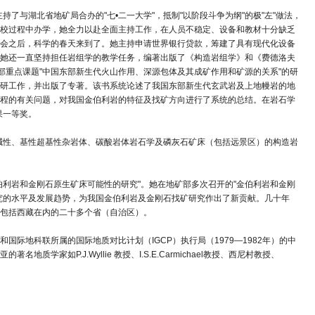
了与湖北省地矿局合办的"七•二一大学"，抵制"以阶段斗争为纲"的极"左"做法，
校过程中办学，她全力以赴全面主持工作，在人员不稳定、设备和教材十分缺乏
会之后，科学的春天来到了。她主持申请世界银行贷款，筹建了具有现代化设备
她还一直坚持担任岩组学的教学任务，编著出版了《构造岩组学》和《费德洛夫
矿部重点课题"中国东部新生代火山作用、深源包体及其成矿作用和矿源的关系"的研
研工作，并出版了专著。该书系统论述了我国东部新生代玄武岩及上地幔岩的地
程的有关问题，对我国金伯利岩的特征及找矿方向进行了系统的总结。在岩石学
果一等奖。
碱性、基性超基性杂岩体、碳酸岩体岩石学及磷灰石矿床（包括远景区）的构造岩
利岩和金刚石原生矿床可能性的研究"。她在地矿部多次召开的"金伯利岩和金刚
究的水平及发展趋势，为我国金伯利岩及金刚石找矿研究作出了新贡献。几十年
包括西藏在内的二十多个省（自治区）。
际地科联所属的国际地质对比计划（IGCP）执行局（1979—1982年）的中
如P.J.Wyllie 教授、I.S.E.Carmichael教授、西尼村教授、