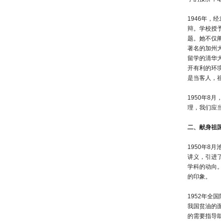
1946年
辩。学校授
题。她不仅
著名的加州
留学的清华
开有利的环
是当客人，
1950年
理，我们应
二、献身祖
1950年
讲义，引进
学科的动向
的印象。
1952年
我国贫油的
的需要指导