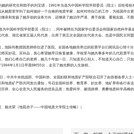
作为她的研究生和助手的刘宝珺，1991年当选为中国科学院学部委员（院士）后给母
我从她那里学到了如何做好一个合格的地质学家，如何对待自己的工作，为祖国作出更
仅继承和发扬了她开创的业务方向，还继承了她治学严谨、勇于探索、重视实践、不图
她被选为中国科学院学部委员（院士），同年被聘任为国家学位委员会和国家自然科学
民代表、湖北省第五届人民代表，出席了第五次全国妇女代表大会。也是中国民主同盟
3月初，池际尚教授因患肺癌住进了医院。全国各地她培养过的彩票平台们闻讯后心情十
老师买好花、买补品，衷心希望她早日恢复健康，学校里与她共事多年的几代彩票平台
断。他们心疼自己的老师，她几十年如一日，只知道关心别人，不知道关心自己；只知
1994年1月1日早晨8时55分，走完了她光辉的人生旅程。
月4日，中共中央统战部、中国科协、全国妇联和地质矿产部联合召开了由首都各界人士一
联和地质矿产部共同发出通知，号召全国科技界、教育界、妇女界、地矿界和各行各业
躬尽瘁、全心全意为人民服务的优良品质；热爱科学、顽强拼搏、勇攀地质科学高峰的
贺、杨光荣《地苑赤子——中国地质大学院士传略》）