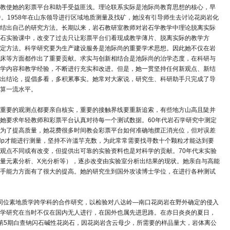
教使她的彩票平台和助手受益匪浅。理论联系实际是池际尚教育思想的核心，早
。1958年在山东领导进行区域地质测量及找矿，她没有引导师生去讨论花岗岩化
结出自己的研究方法。长期以来，岩石教研室教师对岩石学教学中理论脱离实际
石实验课中，改变了过去只让彩票平台们看现成教学薄片、脱离实际的教学方
定方法。科学研究要为生产建设服务是池际尚的重要学术思想。因此她不仅在岩
床等方面都作出了重要贡献。求实与创新相结合是池际尚的治学态度，在科研与
学内容和教学经验，不断进行充实和改进。但是，她一贯坚持任何新观点、新结
出结论，提倡多看，多积累事实。她常对大家说，研究生、科研助手只完成了导
算一流水平。
重要的观测点都要亲自核实，重要的接触界线要重新追索，有些地方山高且陡并
她要求年轻教师和彩票平台认真对待每一个测试数据。60年代岩石学研究中测定
为了提高质量，她花费很多时间教会彩票平台如何准确地摆正消光位，但对误差
、Np才能进行测量，坚持不许滥竽充数，为此常常需要找寻数十个颗粒才能达到要
观点不同或有改变，但提供出可靠的实验资料也是对科学的贡献。70年代末实验
量元素分析、X光分析等），逐步改变由实验室分析出结果的现状。她亲自与高能
手能力方面有了很大的提高。她的研究生到国外攻读博士学位，在进行各种测试
与同位素地质学跨学科的合作研究，以检验对八达岭—南口花岗岩在野外确定的侵入
学研究在当时不仅在国内无人进行，在国外也属先进思路。在赤日炎炎的夏日，
第5期白查钠闪石碱性花岗石，因花岗岩含云母少，所需要的样品量大，岩体离公