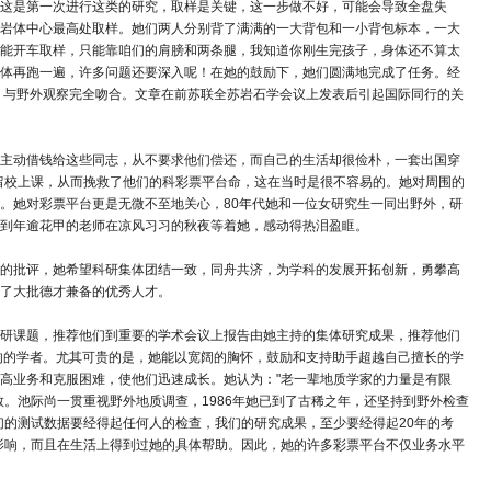
这是第一次进行这类的研究，取样是关键，这一步做不好，可能会导致全盘失
岩体中心最高处取样。她们两人分别背了满满的一大背包和一小背包标本，一大
能开车取样，只能靠咱们的肩膀和两条腿，我知道你刚生完孩子，身体还不算太
体再跑一遍，许多问题还要深入呢！在她的鼓励下，她们圆满地完成了任务。经
列，与野外观察完全吻合。文章在前苏联全苏岩石学会议上发表后引起国际同行的关
主动借钱给这些同志，从不要求他们偿还，而自己的生活却很俭朴，一套出国穿
们留校上课，从而挽救了他们的科彩票平台命，这在当时是很不容易的。她对周围的
。她对彩票平台更是无微不至地关心，80年代她和一位女研究生一同出野外，研
到年逾花甲的老师在凉风习习的秋夜等着她，感动得热泪盈眶。
的批评，她希望科研集体团结一致，同舟共济，为学科的发展开拓创新，勇攀高
了大批德才兼备的优秀人才。
研课题，推荐他们到重要的学术会议上报告由她主持的集体研究成果，推荐他们
响的学者。尤其可贵的是，她能以宽阔的胸怀，鼓励和支持助手超越自己擅长的学
高业务和克服困难，使他们迅速成长。她认为："老一辈地质学家的力量是有限
。池际尚一贯重视野外地质调查，1986年她已到了古稀之年，还坚持到野外检查
们的测试数据要经得起任何人的检查，我们的研究成果，至少要经得起20年的考
影响，而且在生活上得到过她的具体帮助。因此，她的许多彩票平台不仅业务水平