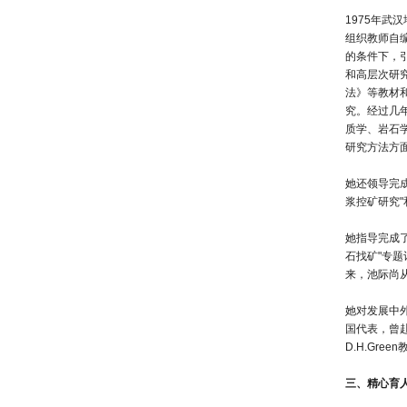
1975年武
组织教师自
的条件下，
和高层次研
法》等教材和
究。经过几
质学、岩石
研究方法方
她还领导完
浆控矿研究"
她指导完成
石找矿"专
来，池际尚
她对发展中外
国代表，曾赴
D.H.Gr
三、精心育