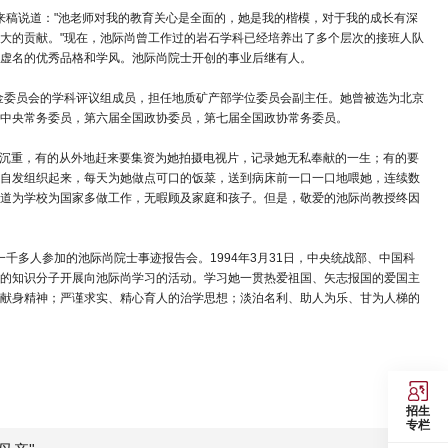
校来稿说道："池老师对我的教育关心是全面的，她是我的楷模，对于我的成长有深
大的贡献。"现在，池际尚曾工作过的岩石学科已经培养出了多个层次的接班人队
虚名的优秀品格和学风。池际尚院士开创的事业后继有人。
基金委员会的学科评议组成员，担任地质矿产部学位委员会副主任。她曾被选为北京
中央常务委员，第六届全国政协委员，第七届全国政协常务委员。
分沉重，有的从外地赶来要集资为她拍摄电视片，记录她无私奉献的一生；有的要
自发组织起来，每天为她做点可口的饭菜，送到病床前一口一口地喂她，连续数
道为学校为国家多做工作，无暇顾及家庭和孩子。但是，敬爱的池际尚教授终因
千多人参加的池际尚院士事迹报告会。1994年3月31日，中央统战部、中国科
的知识分子开展向池际尚学习的活动。学习她一贯热爱祖国、矢志报国的爱国主
献身精神；严谨求实、精心育人的治学思想；淡泊名利、助人为乐、甘为人梯的
招生
专栏