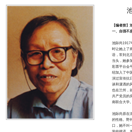
【编者按】池
一、自强不
池际尚19
时让她上了
语，常到北
当头，她参
彩票平台会
绍加入了中
演过宣传抗
谈和潇洒的
也在兰州，
共产党员的
南联合大学
池际尚原在
的性格。野
口，她不叫
学的接济，