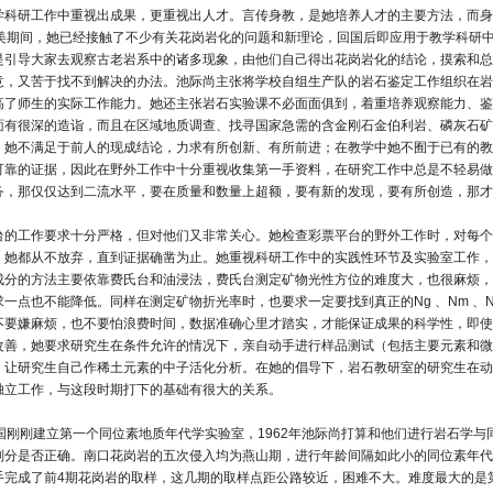
学科研工作中重视出成果，更重视出人才。言传身教，是她培养人才的主要方法，而身
留美期间，她已经接触了不少有关花岗岩化的问题和新理论，回国后即应用于教学科研中
是引导大家去观察古老岩系中的诸多现象，由他们自己得出花岗岩化的结论，摸索和总
意，又苦于找不到解决的办法。池际尚主张将学校自组生产队的岩石鉴定工作组织在岩
高了师生的实际工作能力。她还主张岩石实验课不必面面俱到，着重培养观察能力、鉴
面有很深的造诣，而且在区域地质调查、找寻国家急需的含金刚石金伯利岩、磷灰石矿
，她不满足于前人的现成结论，力求有所创新、有所前进；在教学中她不囿于已有的教
可靠的证据，因此在野外工作中十分重视收集第一手资料，在研究工作中总是不轻易做
务，那仅仅达到二流水平，要在质量和数量上超额，要有新的发现，要有所创造，那才
台的工作要求十分严格，但对他们又非常关心。她检查彩票平台的野外工作时，对每个
，她都从不放弃，直到证据确凿为止。她重视科研工作中的实践性环节及实验室工作，
成分的方法主要依靠费氏台和油浸法，费氏台测定矿物光性方位的难度大，也很麻烦，
求一点也不能降低。同样在测定矿物折光率时，也要求一定要找到真正的Ng 、Nm 
不要嫌麻烦，也不要怕浪费时间，数据准确心里才踏实，才能保证成果的科学性，即使
改善，她要求研究生在条件允许的情况下，亲自动手进行样品测试（包括主要元素和微
，让研究生自己作稀土元素的中子活化分析。在她的倡导下，岩石教研室的研究生在动
独立工作，与这段时期打下的基础有很大的关系。
我国刚刚建立第一个同位素地质年代学实验室，1962年池际尚打算和他们进行岩石学
划分是否正确。南口花岗岩的五次侵入均为燕山期，进行年龄间隔如此小的同位素年代
手完成了前4期花岗岩的取样，这几期的取样点距公路较近，困难不大。难度最大的是