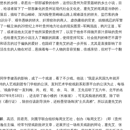
悠长的乡情，牵惹出一部部诚挚的创作，这些以贵州为背景题材的乡土小说，目
，给读者留下了一部形象化的贵州近现代社会文化史。蹇先艾的笔调是冷静的，
落后，描绘了崇山峻岭、深沟险壑里崎岖山路上艰难谋生的轿夫、盐巴客的身
知识分子、艰辛愚昧的轿夫、奸滑狡诈的商人、虚伪庸俗的官吏、凶狠残忍的军警
一幅立体的20世纪上半叶贵州地方社会的现实图景--军阀混战，鸦片泛滥，军
了，或者说他太沉迷于他所深爱的贵州了，以至于他舍不得抛开原汁原味的贵州
，也给蹇先艾的小说注入了幽默的因素，使得坚持写实，社会批判的锋芒不露于
和语言的过于偏执的爱好，也阻碍了蹇先艾的进一步开拓，尤其是直接影响了非
活生生的人物在对话，悬揣着每一个人物的音容笑貌，倍感亲切，但对于一个翻
同学李健吾的影响，成了一个戏迷，看了不少戏。他说："我是从民国九年就开
生主持的人艺戏剧团专门学校的公演。直到艺术学校戏剧系彩票平台的公演为止，每场
'、'戏曲学校'一直到梅、尚、程、荀、余、马、谭、王先后听了五六年。北平的名
937年9月18日），还去听了杨小楼的《长板坡》，可见其痴迷的程度。除了听
剧《通行证》，除担任该剧导演外，还粉墨登场饰演"士兵高桥"。所以说蹇先艾的
梦麟、高滔、田君亮、刘熏宇联合组织每周文艺社，创办《每周文艺》（即《贵州
逸任主编、经常刊登戏剧批评文章，还展开过一场有关戏剧的辩论，蹇先艾、张