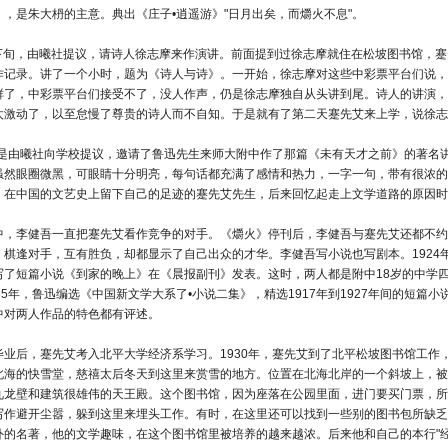
》，是朱大枬的主意。典出《庄子•逍遥游》"日月出矣，而爝火不息"。
5月下旬，由曦社提议，请诗人徐志摩来作演讲。前面提到过徐志摩就住在松坡图书馆，
作记录。讲了一个小时，题为《诗人与诗》。一开始，徐志摩对这些中彩票平台们说，
鲜了，中彩票平台们接受不了，没人作声，仍是徐志摩独自从头讲到尾。诗人的讲演，
太激动了，以至怠慢了尊贵的诗人而不自知。于是就有了第二天蹇先艾来上学，说徐志
，也是由曦社向学校提议，邀请了鲁迅先生来师大附中作了那篇《未有天才之前》的著
虽然眼圈微黑，可眼睛十分明亮，每句话都充满了感情和热力，一字一句，带有很浓的
。在中国的文艺史上留下自己的足迹的蹇先艾先生，后来回忆起走上文学道路的原因时说
中，李健吾一直把蹇先艾看作竞争的对手。《爝火》停刊后，李健吾与蹇先艾还都不约
棋逢对手，互有胜负，却都显示了自己出众的才华。李健吾写小说也写剧本。1924年
写了短篇小说《到家的晚上》在《晨报副刊》发表。这时，两人都是附中18岁的中学
35年，鲁迅编选《中国新文学大系了•小说二集》，精选1917年到1927年间的短
中对两人作品的特色都有评述。
毕业后，蹇先艾考入北平大学经济系学习。1930年，蹇先艾到了北平松坡图书馆工
北海的快雪堂，慈禧太后冬天到这里来赏雪的地方。位置在北海北岸的一个斜坡上，被
九龙壁和建筑很雄伟的天王殿。这个图书馆，因为座落在公园里面，进门要买门票，所
写作避开尘嚣，躲到这里来埋头工作。有时，在这里还可以找到一些别的图书包所缺乏
外的名著，他的文学趣味，在这个图书馆里被培养的越来越浓。后来他和自己的本行"经