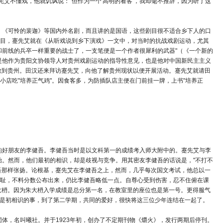
艾不懂戏，他就讥讽说："但作为一个'高明的看客'，我却毫不推辞，因为听了这
货》、《可怜的裴迦》等国内外名剧，而且讲的是国语，这些剧目很不适合乡下人的口
目，蹇先艾就在《从听戏说到乡下演戏》一文中，对当时的抗战戏剧运动，尤其
和前线的兵卒一样重要的战士了，一支笔便是一个作者很犀利的武器"（《一个新的
是他作为贵阳文协领导人对贵州戏剧运动的指导性意见，也是他对中国新民主主义
疏散到贵州。田汉还来拜访蹇先艾，向他了解贵州现状以便开展活动。蹇先艾就请田
店吃"培养正气鸡"。因食客多，为防插队店主便在门前挂一牌，上书"培养正
生的好朋友的李健吾。李健吾当时是以文科第一的成绩考入师大附中的。蹇先艾与李
始。然而，他们最初的相识，却是歧视与竞争。用其密友李健吾的话说是，"不打不
健吾那样张扬。论根基，蹇先艾在李健吾之上，然而，几乎每次国文考试，他总以一
耻，不料分数公布出来，仍比李健吾略低一点。自尊心受到伤害，忍不住俯在课
大枬。因为朱大枬入学成绩是总分第一名，在教室里的座位也是第一号。更得服气
气只是初相识的事，到了第二学期，共同的爱好，很快将这三位少年连结在一起了。
团体，名叫曦社。并于1923年初，创办了不定期刊物《爝火》，发行两期后停刊。