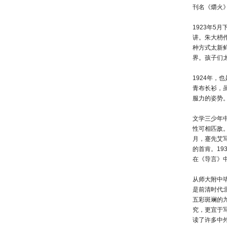
刊名《爝火
1923年
讲。朱大枬
种方式太新
界。孩子们
1924年
青布长衫，
服力的姿势
文学三少年
性可相匹敌。
月，蹇先艾
的首肯。19
在《导言》
从师大附中
是前清时代
五彩斑斓的
究，更宜于
读了许多中