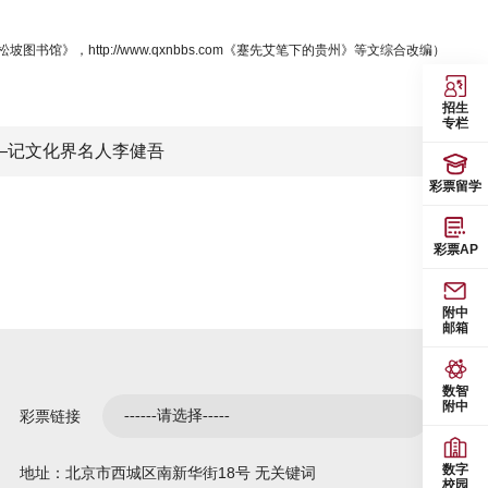
》，http://www.qxnbbs.com《蹇先艾笔下的贵州》等文综合改编）
招生
专栏
—记文化界名人李健吾
彩票留学
彩票AP
附中
邮箱
数智
附中
彩票链接
数字
地址：北京市西城区南新华街18号 无关键词
校园