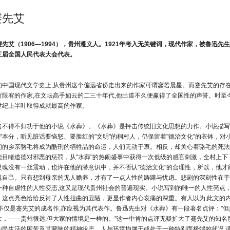
蹇先艾
先艾（1906—1994），贵州遵义人。1921年考入无关键词，现代作家，被鲁迅
三届全国人民代表大会代表。
的中国现代文学史上,从贵州这个偏远省份走出来的作家可谓寥若晨星。而蹇先艾的存在
所限宥的作家,在文坛高手如云的二三十年代,他出道不久便赢得了全国性的声誉。时至今
世纪上半叶取得成就最高的作家。
名不得不归功于他的小说《水葬》。《水葬》是抨击传统旧文化思想的力作。小说描写
守本分，听见脏话要恼怒、要脸红的"文明"的桐村人，仍保留着"德治文化"的衣钵，对
们的乡亲骆毛将成为酷刑的牺牲品的命运，人们无动于衷。相反，却关心着骆毛的死法-
能目睹道德对邪恶的惩罚，从"水葬"的热闹盛事中获得一次低级的感官刺激，全村上
灵魂没有一丝震动，也许在他的潜意识中，并不否认"德治文化"的合理性，所以，他才
慰自己。只有想到母亲的无人赡养，才有了一点人性的踌躇与忧虑。悲剧的深刻性在于
一种自虐性的人性变态,这又是现代贵州社会的普遍现实。小说写到的唯一的人性亮点
。这点亮色恰恰反衬了人性扭曲的丑陋，更显作者内心哀痛的深重。有人以为,此文的
》不仅是蹇先艾的成名作,亦应视为其代表作。鲁迅先生对《水葬》有一段著名点评："但
大，——贵州很远,但大家的情境是一样的。"这一中肯的点评无疑扩大了蹇先艾的知
山民生活的困苦及其蒙昧的精神状态。人与环境均属于或处于一种特别而极端的状况,