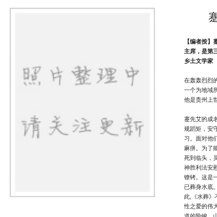
【编者按】蹇
主席，是第
乡土文学家
在轰轰烈烈
一个为地域
他是贵州上
蹇先艾的成
规蹈矩，安
习。面对他
麻痹。为了
死到临头，
神胜利法安
镣铐。这是
已葬身水底
此,《水葬
性之爱的伟
道的险峻、