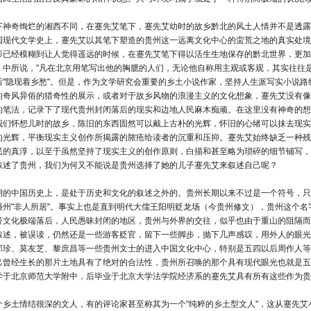
下神奇绚烂的湘西不同，在蹇先艾笔下，蹇先艾幼时的故乡黔北的风土人情并不是透露
国现代文学史上，蹇先艾以其笔下塑造的贵州这一远离文化中心的蛮荒之地的真实处境
影已经模糊到让人觉得遥远的时候，在蹇先艾笔下得以活生生地保存的黔北世界，更加
》中所说，"凡在北京用笔写出他的胸臆的人们，无论他自称用主观或客观，其实往往
后"隐现着乡愁"。但是，作为文学研究会重要的乡土小说作家，坚持人生派写实小说
的奇风异俗的猎奇性的展示，或者对于故乡风物的浪漫主义的文化想象，蹇先艾没有像
的笔法，记录下了现代贵州封闭落后的现实和边地人民麻木痴顽。在这里没有神奇的想
我们怀想儿时的故乡，陈旧的东西固然可以戴上古朴的光辉，怀旧的心绪可以抹去现实
的光辉，平衡现实主义创作所揭露的脓疮给读者的沉重和压抑。蹇先艾始终缺乏一种残
民的真淳，以至于虽然坚持了现实主义的创作原则，白描和甚至略为琐碎的细节铺写，
叙述了贵州，我们为何又不能说是贵州选择了她的儿子蹇先艾来叙述自己呢？
期的中国历史上，是处于历史和文化的叙述之外的。贵州长期以来不过是一个符号，只
播州"非人所居"。事实上也是直到明代大儒王阳明贬龙场（今贵州修文），贵州这个
济文化极端落后，人民愚昧封闭的地区，贵州与外界的交往，似乎也由于重山的阻隔而
叙述，被误读，仍然还是一些游客贬官，留下一些脚步，抛下几声感叹，用外人的眼光
郑珍、莫友芝、黎庶昌等一些贵州文士的进入中国文化中心，特别是五四以后周作人等
己曾经生长的那片土地具有了绝对的合法性，贵州所召唤的那个具有现代眼光也就是五
学于北京师范大学附中，后毕业于北京大学法学院经济系的蹇先艾具有所有这些作为
个乡土情结很深的文人，有的评论家甚至称其为一个"纯粹的乡土型文人"，这从蹇先