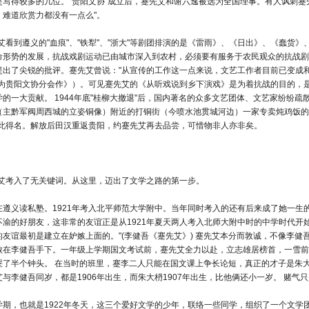
是写得较多的几位。"贵阳文协"成立后，蹇先艾和谢六逸被选为全国理事。有人讽刺蹇先
，难道欣赏力都没有一点么"。
先艾看到遵义的"血痕"、"铁犁"、"浙大"等剧团排演的是《雷雨》、《日出》、《蠢
命形势的发展，抗战戏剧运动已由城市深入到农村，必须要有服务于农民观众的抗战剧
提出了尖锐的批评。蹇先艾曾说："从宣传的工作这一点来说，文艺工作者目前已变成
•为贵阳文协分会作》）。可见蹇先艾的《从听戏说到乡下演戏》是为着抗战的目的，
学的一大贡献。 1944年底"桂柳大撤退"后，国内著名的众多文艺团体、文艺家纷纷
（主黔军阀周西城的立姿铜像）附近的打铜街（今喷水池贯城河边）一家专卖炖鸡饭的小
由此得名。解放后田汉重返贵阳，约蹇先艾再去品尝，可惜物非人亦非矣。
蹇先艾考入了无关键词。从这里，迈出了文学之路的第一步。
在遵义读私塾。1921年考入北平师范大学附中。当年同时考入的还有后来成了她一
不渝的好朋友，这非常的友谊正是从1921年夏天两人考入北师大附中时的中学时代开
的友谊最初是建立在妒嫉上面的。"(李健吾《蹇先艾》) 蹇先艾本分而敦诚，不像李
败在李健吾手下。一年级上学期国文考试前，蹇先艾全力以赴，立志雄居榜首，一雪前
哭了半个钟头。 在当时的班里，蹇李二人只能在国文课上争长论短，真正的才子是朱
艾与李健吾同岁，都是1906年出生，而朱大枬1907年出生，比他俩还小一岁。 赌
学期，也就是1922年冬天，这三个爱好文学的少年，联络一些同学，组织了一个文学