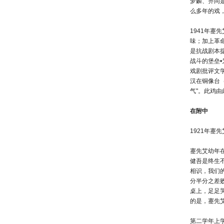
梦麟、齐同
么多年的戏
1941年蹇
味；加上革
是抗战剧本
战斗的堡垒
戏剧批评文
汉在铜像台
气"。此鸡
在附中
1921年
蹇先艾幼年
健吾是终生
相识，我们
分半分之差
桌上，足足
的是，蹇先
第二学年上