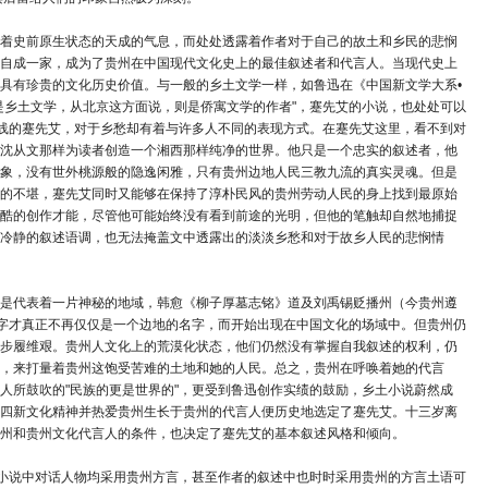
着史前原生状态的天成的气息，而处处透露着作者对于自己的故土和乡民的悲悯
自成一家，成为了贵州在中国现代文化史上的最佳叙述者和代言人。当现代史上
具有珍贵的文化历史价值。与一般的乡土文学一样，如鲁迅在《中国新文学大系•
是乡土文学，从北京这方面说，则是侨寓文学的作者"，蹇先艾的小说，也处处可以
路线的蹇先艾，对于乡愁却有着与许多人不同的表现方式。在蹇先艾这里，看不到对
沈从文那样为读者创造一个湘西那样纯净的世界。他只是一个忠实的叙述者，他
象，没有世外桃源般的隐逸闲雅，只有贵州边地人民三教九流的真实灵魂。但是
的不堪，蹇先艾同时又能够在保持了淳朴民风的贵州劳动人民的身上找到最原始
酷的创作才能，尽管他可能始终没有看到前途的光明，但他的笔触却自然地捕捉
冷静的叙述语调，也无法掩盖文中透露出的淡淡乡愁和对于故乡人民的悲悯情
是代表着一片神秘的地域，韩愈《柳子厚墓志铭》道及刘禹锡贬播州（今贵州遵
名字才真正不再仅仅是一个边地的名字，而开始出现在中国文化的场域中。但贵州仍
步履维艰。贵州人文化上的荒漠化状态，他们仍然没有掌握自我叙述的权利，仍
，来打量着贵州这饱受苦难的土地和她的人民。总之，贵州在呼唤着她的代言
人所鼓吹的"民族的更是世界的"，更受到鲁迅创作实绩的鼓励，乡土小说蔚然成
四新文化精神并热爱贵州生长于贵州的代言人便历史地选定了蹇先艾。十三岁离
贵州和贵州文化代言人的条件，也决定了蹇先艾的基本叙述风格和倾向。
艾小说中对话人物均采用贵州方言，甚至作者的叙述中也时时采用贵州的方言土语可