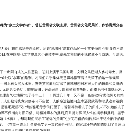
先生称为"乡土文学作者"。曾任贵州省文联主席、贵州省文化局局长、作协贵州分会
无疑让我们感到些许欣慰。尽管"地域性"是其作品的一个重要倾向,但他显然不是
日,在中国现代文学史及其小说读本中,蹇先艾和他的小说仍然不可或缺。可以说,
了一出阿Ｑ式的人性悲剧。悲剧上演于民国时期，文明之风已渐入乡村僻土。循
小偷处以"水葬"的酷刑。村民们几乎集体无意识地循守着祖先留下的这一陈规陋
--捆上石头沉入水里。蹇先艾沉痛地写出了传统思想对村民人性的扭曲和灵魂的
下，无论男女长幼，前呼后拥，兴高采烈，跟着挤着看热闹。而骆毛同样愚昧麻木，
能理直气壮地用"老子今年三十一！再过几十年，又不是一条好汉吗"类似阿Ｑ的精
，人们被传统意识摆布却不自觉，人的命运被陋习主宰还要欣赏和顺从这命运的
，是骆毛死后不知情的骆毛母亲倚门望子，苦苦等待着儿子的归来,却不知她的儿子
内涵不仅指向对旧习俗、对精神麻木的批判,而且是对深层人性的揭示和批判。鉴于
如《水葬》，却对我们展示了'老远的贵州'的乡间习俗的冷酷,和出于这冷酷中的母
名度。《在贵州道上》是蹇先艾另一篇代表性作品。作家以冷静的笔调刻划了贵州山
读后留给人们的印象自然极为深刻。