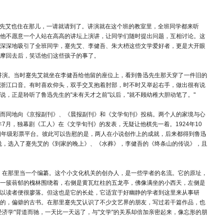
蹇先艾也住在那儿，一请就请到了。讲演就在这个班的教室里，全班同学都来听
他不愿意一个人站在高高的讲坛上演讲，让同学们随时提出问题，互相讨论。这
深深地吸引了全班同学，蹇先艾、李健吾、朱大枬这些文学爱好者，更是大开眼
摩回去后，笑话他们这些孩子的事了。
名讲演。当时蹇先艾就坐在李健吾给他留的座位上，看到鲁迅先生那天穿了一件旧的
浙江口音。有时喜欢仰头，双手交叉抱着肘部，时不时又举起右手，做出很有说
，正是聆听了鲁迅先生的"未有天才之前"以后，"就不顾幼稚大胆动笔了。"
而同地向《京报副刊》、《晨报副刊》和《文学旬刊》投稿。两个人的家境与心
7月，独幕剧《工人》在《文学旬刊》的发表，无疑让他棋先一着。1924年10
四年级彩票平台。彼此可以告慰的是，两人在小说创作上的成就，后来都得到鲁迅
篇小说，选入了蹇先艾的《到家的晚上》、《水葬》，李健吾的《终条山的传说》，且
作，在那里当一个编纂。这个小文化机关的创办人，是一些学者的名流。它的原址，
一簇蓊郁的槐林围绕着，右侧是黄瓦红柱的五龙亭，佛像满坐的小西天，左侧是
以读者便很廖落。但这也是它的长处，它适宜于好幽静的学者到这里来从事研
的，偏僻的古书。在那里蹇先艾认识了不少文艺界的朋友，写过若干篇作品，也
济学"背道而驰，一天比一天远了，与"文学"的关系却倍加亲密起来，像忘形的朋