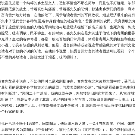
要说蹇先艾是一个纯粹的乡土型文人，恐怕事情也不那么简单，而且也不好确定。浓郁
向满目疮痍的故土，带着哀伤与痛苦，带着蹇先艾的悲悯，叙述出乡亲们的愚昧、麻木
，富有贵州地方特色，在他的笔下，展示给读者贵州的军阀政权、烟盐经济带来的贫穷
下集中了现代贵州各种阶层,各种身份地位的社会角色：贫困潦倒的农民、天真勇敢的
写尽了这些形形色色的人物在军阀统治与烟盐经济桎梏下的哀乐苦痛、生死兴衰，构成了
境险恶，经济凋敞，民不聊生。有的时候，蹇先艾实在是太沉迷于他笔下的贵州的世界
中充满了生动的各种俗语，都是一般老百姓的日常用语，体现着贵州人民的机智和幽默
的小说，仍具有较强的讽刺功用。但是，语言的障碍或者说这背后隐藏的对于贵州文化
的读者对于他的小说的阅读。在他的小说里，熟悉贵州方言的读者固然可以看到一个个
看不懂的外地读者，那就太过于艰涩，味同嚼蜡了。
道蹇先艾是小说家，不知他同时也是戏剧批评家。蹇先艾在北京读师大附中时，受同班
的"，"最初看的是北平各学校游艺会的话剧，与爱美剧团的公演"，"后来是看蒲伯英先
有间断过"，"民国二十年以后，我的戏剧兴趣，忽然转到旧剧这方面来了。从'富连城
都听遍了"，就是日本人进了北京，他已购好南下的车票，准备回贵州的前一天晚上（1
还演过戏：1939年元旦，他在贵州修文高中任教时，组织彩票平台演出宣传抗日的话
一个行家的批评。
剧批评活动不晚于1938年。回贵阳后，他应谢六逸之邀，于2月与李青崖、齐同、张
，后该报更名为贵阳版《中央日报》，该刊也更名为《文艺周刊》）。这个副刊由谢六