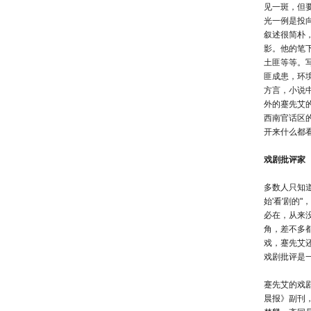
见一斑，但
光一例是投
叙述很简朴
影。他的笔
土匪等等。
匪成患，环
方言，小说
外的蹇先艾
西南官话区
开来什么都
戏剧批评家
多数人只知
始'看'剧
必在，从来没
角，差不多
戏，蹇先艾
戏剧批评是
蹇先艾的戏
晨报》副刊