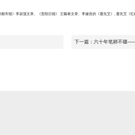
都市报》李寂荡文章、《贵阳日报》 王颖泰文章、李健吾的《蹇先艾》, 蹇先艾《忆松坡图书馆
下一篇：六十年笔耕不辍—