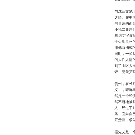
与沈从文笔
之情。在中
的贵州的面
小说二集序
看到文字背
于边地贵州
用他白描式
同时，一如
的人性人情
到了山区人
怀。蹇先艾
贵州，在长
义），即称
然是一个经
然不断地被
人，经过了
风，面向自
开贵州，求
蹇先艾是一