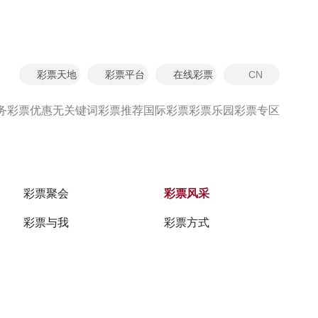
彩票天地
彩票平台
在线彩票
CN
首页
彩票乐园
彩票风采
第二辑
务
彩票优惠
无关键词
彩票推荐
国际彩票
彩票乐园
彩票专区
彩票聚会
彩票风采
彩票与我
彩票方式