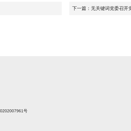
下一篇：无关键词党委召开
0202007961号