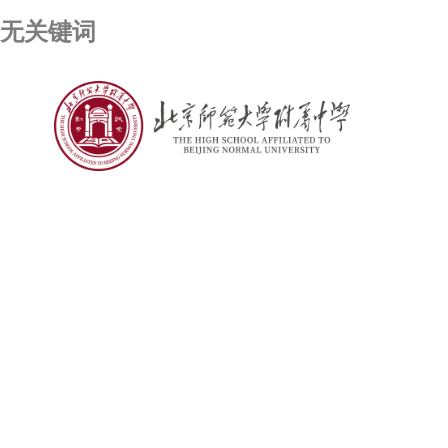
无关键词
彩票服务