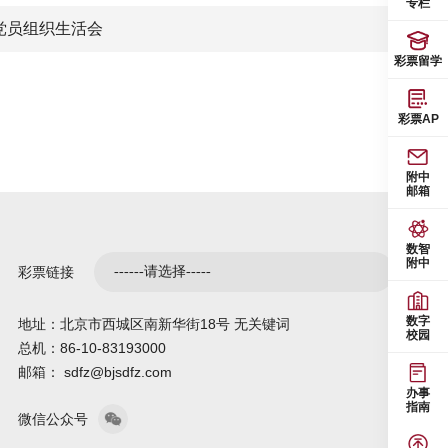
专栏
党员组织生活会
彩票留学
彩票AP
附中
邮箱
数智
附中
彩票链接
数字
地址：北京市西城区南新华街18号 无关键词
校园
总机：86-10-83193000
邮箱： sdfz@bjsdfz.com
办事
指南
微信公众号