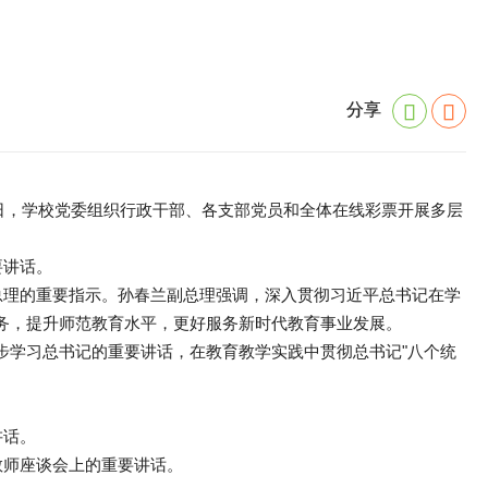
分享
9日，学校党委组织行政干部、各支部党员和全体在线彩票开展多层
要讲话。
总理的重要指示。孙春兰副总理强调，深入贯彻习近平总书记在学
务，提升师范教育水平，更好服务新时代教育事业发展。
步学习总书记的重要讲话，在教育教学实践中贯彻总书记"八个统
讲话。
教师座谈会上的重要讲话。