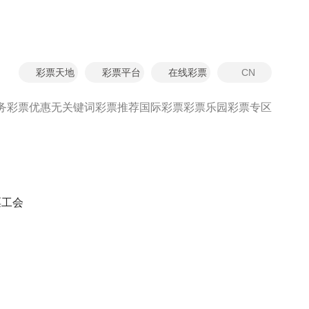
彩票天地
彩票平台
在线彩票
CN
首页
彩票服务
彩票党建
党建动态
务
彩票优惠
无关键词
彩票推荐
国际彩票
彩票乐园
彩票专区
票工会