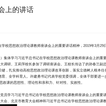
会上的讲话
学校思想政治理论课教师座谈会上的重要讲话精神，2019年3月2
员）集体学习习近平总书记在学校思想政治理论课教师座谈会上的重
北师大调研。王莉萍校长参加了调研座谈会。王校长传达了的孙春兰副
关键，扎实推动高校思想政治理论课改革创新，落实立德树人根本任
德育、全学科育人。许建勇书记代表学校党委强调，全体干部要进一
强思政课的思想性、理论性和亲和力、针对性、实效性。
部党员学习习近平总书记在学校思想政治理论课教师座谈会上的重要
育大会、北京市教育大会精神和习近平总书记在学校思想政治理论课