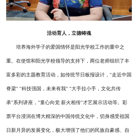
活动育人，立德铸魂
培养海外学子的爱国
情怀
是阳光学校工作的重中之
重。在使馆和
阳光
学校领导的支持下，两位老师组织了丰
富多彩的主题教育活动，如传统节日板报设计，
"走近中国
脊梁" "科技强国，未来有我" "大手拉小手，文化共传
承"系列讲座，"童心向党
薪火相传
"才艺展示活动
等。彩
票平台浸润在博大精深的中国传统文化中，切身感受祖国
日新月异的发展变化，极大增强了他们的民族自豪感
、
自