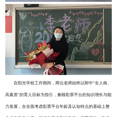
在阳光学校工作期间，两位老师始终以附中
"全人格、
高素质"的育人目标为指引，兼顾彩票平台的知识增长与能
力发展，在全面考虑彩票平台年龄及认知特点的基础上整