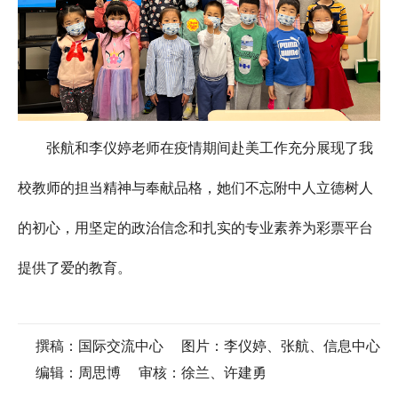
张航和李仪婷老师在疫情期间赴美工作充分展现了我
校教师的担当精神与奉献品格，她们不忘附中人立德树人
的初心，用坚定的政治信念和扎实的专业素养为
彩票平台
提供了爱的教育
。
撰稿：国际交流中心
图片：李仪婷、张航、信息中心
编辑：周思博
审核：徐兰、许建勇