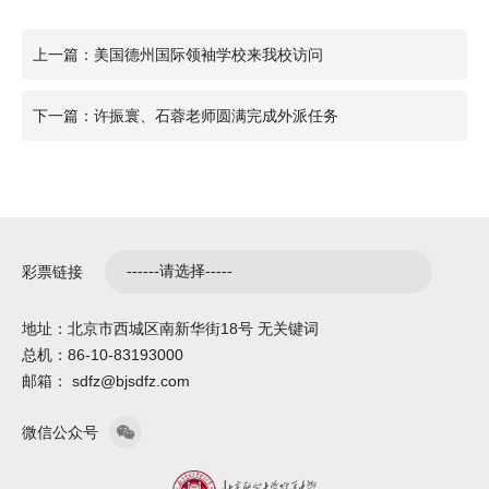
上一篇：美国德州国际领袖学校来我校访问
下一篇：许振寰、石蓉老师圆满完成外派任务
彩票链接
地址：北京市西城区南新华街18号 无关键词
总机：86-10-83193000
邮箱： sdfz@bjsdfz.com
微信公众号