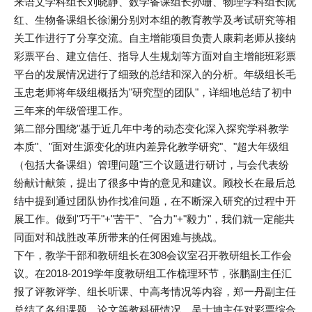
来语文学科组长刘晓静、数学备课组长孙珊、物理学科组长阮
红、生物备课组长徐澜分别对本组的教育教学及考试研究等相
关工作进行了分享交流。自主增能项目负责人康莉老师从接纳
彩票平台、建立信任、指导人生规划等方面对自主增能班彩票
平台的发展情况进行了细致的总结和深入的分析。年级组长毛
玉忠老师将年级组概括为"研究型的团队"，详细地总结了初中
三年来的年级管理工作。
第二部分围绕"基于近几年中考的动态变化深入探究学科教学
本质"、"面对生源变化的班内差异化教学研究"、"超大年级组
（包括大备课组）管理问题"三个议题进行研讨，与会代表纷
纷献计献策，提出了很多中肯的意见和建议。顾校长在最后总
结中提到通过团队协作找准问题，在不断深入研究的过程中开
展工作。做到"巧干"+"苦干"、"合力"+"毅力"，我们就一定能共
同面对和战胜改革所带来的任何困难与挑战。
下午，教学干部和教研组长在308会议室召开教研组长工作会
议。在2018-2019学年度教研组工作梳理环节，张鹏副主任汇
报了评教评学、组长听课、中高考情况等内容，郑一丹副主任
总结了各组课题、论文等教科研情况，吴士坤主任对彩票综合