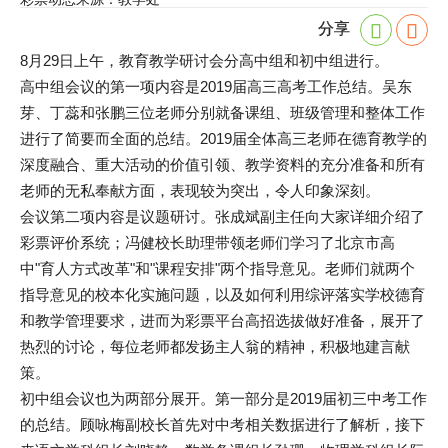
分享
8月29日上午，教育教学研讨会分高中组和初中组进行。
高中组会议的第一项内容是2019届高三高考工作总结。吴东
芽、丁蕊和张鹏三位老师分别就备课组、班级管理和整体工作
进行了简要而全面的总结。2019届全体高三老师在德育教学的
深度融合、重大活动的价值引领、教学资料的充分准备和所有
老师的无私奉献方面，表现较为突出，令人印象深刻。
会议第二项内容是议题研讨。张成斌副主任向大家详细介绍了
彩票评价系统；冯健校长助理带领老师们学习了北京市高
中"育人方式改革"和"课程安排"两个指导意见。老师们就两个
指导意见的校本化实施问题，以及如何利用综评落实学校德育
和教学管理要求，进而为彩票平台高招选拔做好准备，展开了
热烈的讨论，每位老师都发扬主人翁的精神，积极地建言献
策。
初中组会议也为两部分展开。第一部分是2019届初三中考工作
的总结。顾咏梅副校长首先对中考相关数据进行了解析，接下