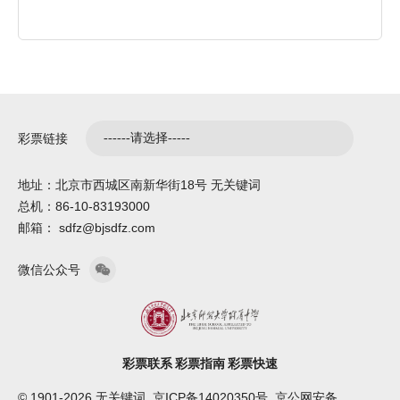
彩票链接
地址：北京市西城区南新华街18号 无关键词
总机：86-10-83193000
邮箱： sdfz@bjsdfz.com
微信公众号
彩票联系
彩票指南
彩票快速
© 1901-2026 无关键词. 京ICP备14020350号. 京公网安备