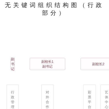
无关键词组织结构图（行政
部分）
副
副校长1
书
副校长2
副书记
记
行
对
彩
艺
政
外
票
体
管
合
平
中
理
作
台
心