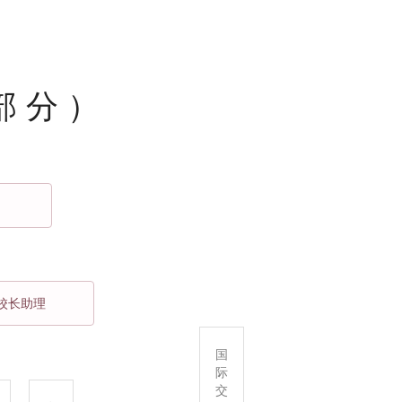
部分）
校长助理
国
际
交