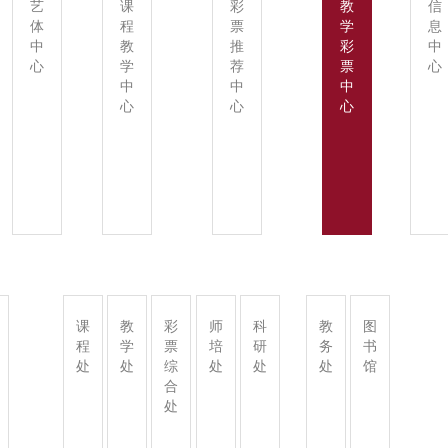
艺
课
彩
教
信
体
程
票
学
息
中
教
推
彩
中
心
学
荐
票
心
中
中
中
心
心
心
课
教
彩
师
科
教
图
程
学
票
培
研
务
书
处
处
综
处
处
处
馆
合
处