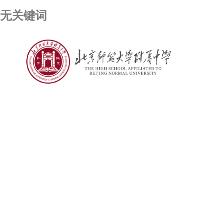
无关键词
无关键词