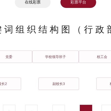
在线彩票
彩票平台
键词组织结构图（行政
党委
学校领导班子
校工会
校长2
副校长3