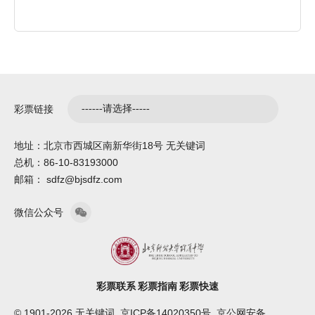
彩票链接
地址：北京市西城区南新华街18号 无关键词
总机：86-10-83193000
邮箱： sdfz@bjsdfz.com
微信公众号
彩票联系
彩票指南
彩票快速
© 1901-2026 无关键词. 京ICP备14020350号. 京公网安备