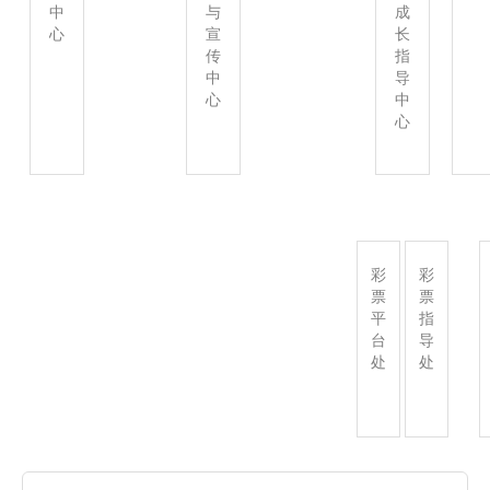
中
与
成
心
宣
长
传
指
中
导
心
中
心
彩
彩
票
票
平
指
台
导
处
处