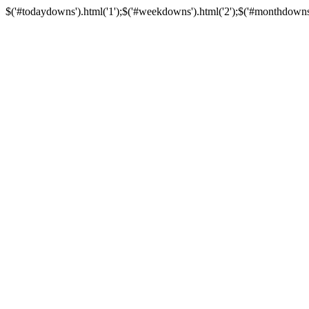
$('#todaydowns').html('1');$('#weekdowns').html('2');$('#monthdowns').h