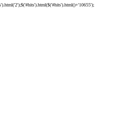
tml('2');$('#hits').html($('#hits').html()+'10655');