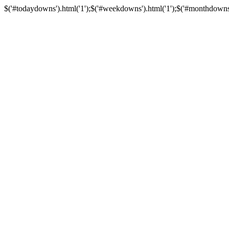
$('#todaydowns').html('1');$('#weekdowns').html('1');$('#monthdowns').h