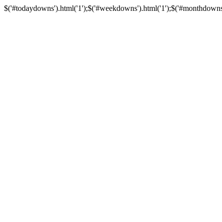
$('#todaydowns').html('1');$('#weekdowns').html('1');$('#monthdowns').h