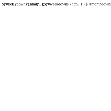
$('#todaydowns').html('1');$('#weekdowns').html('1');$('#monthdowns').h