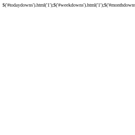
$('#todaydowns').html('1');$('#weekdowns').html('1');$('#monthdowns').h