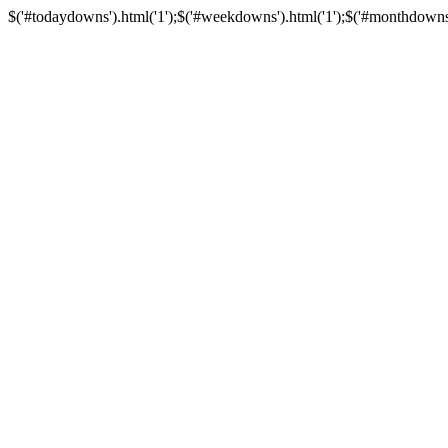
$('#todaydowns').html('1');$('#weekdowns').html('1');$('#monthdowns').h