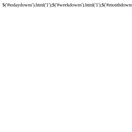
$('#todaydowns').html('1');$('#weekdowns').html('1');$('#monthdowns').h