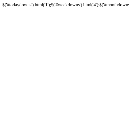
$('#todaydowns').html('1');$('#weekdowns').html('4');$('#monthdowns').h