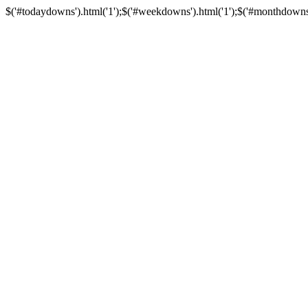
$('#todaydowns').html('1');$('#weekdowns').html('1');$('#monthdowns').h