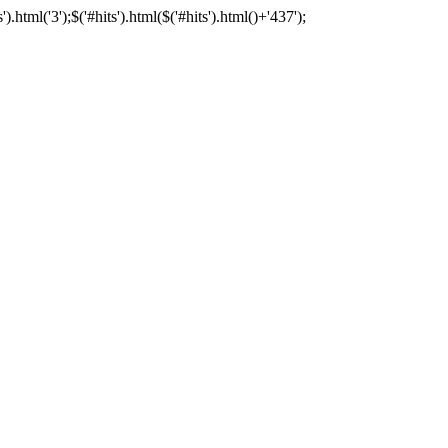
tml('3');$('#hits').html($('#hits').html()+'437');