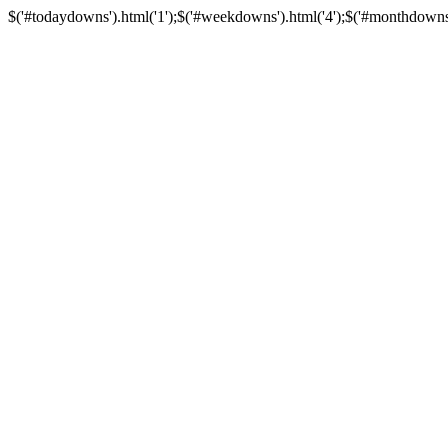
$('#todaydowns').html('1');$('#weekdowns').html('4');$('#monthdowns').h