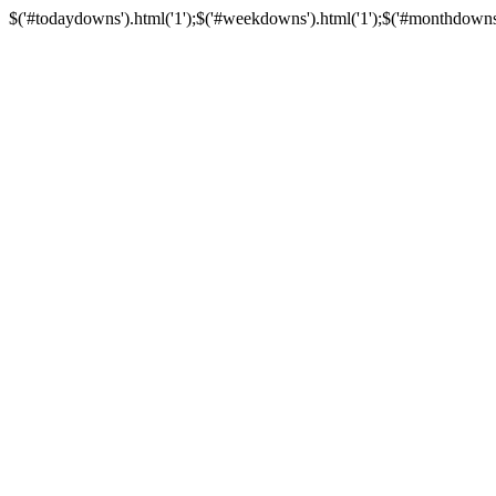
$('#todaydowns').html('1');$('#weekdowns').html('1');$('#monthdowns').h