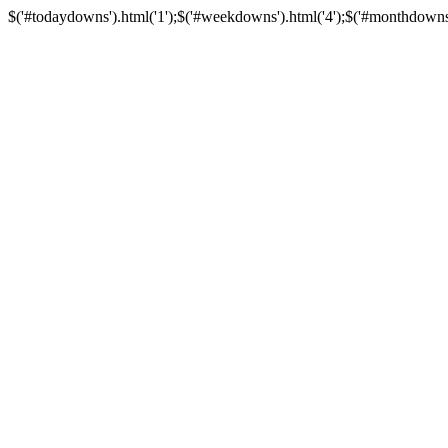
$('#todaydowns').html('1');$('#weekdowns').html('4');$('#monthdowns').h