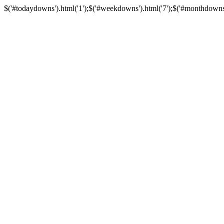
$('#todaydowns').html('1');$('#weekdowns').html('7');$('#monthdowns').h