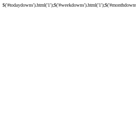
$('#todaydowns').html('1');$('#weekdowns').html('1');$('#monthdowns').h