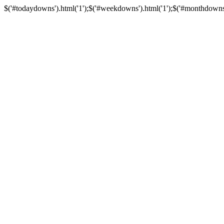
$('#todaydowns').html('1');$('#weekdowns').html('1');$('#monthdowns').h