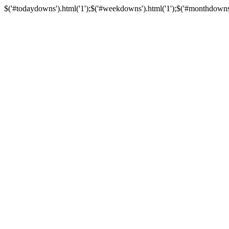
$('#todaydowns').html('1');$('#weekdowns').html('1');$('#monthdowns').h