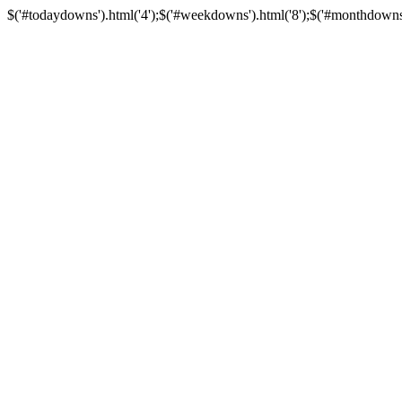
$('#todaydowns').html('4');$('#weekdowns').html('8');$('#monthdowns').h