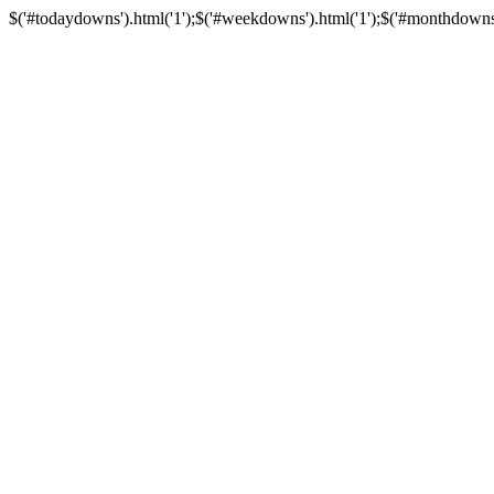
$('#todaydowns').html('1');$('#weekdowns').html('1');$('#monthdowns').h