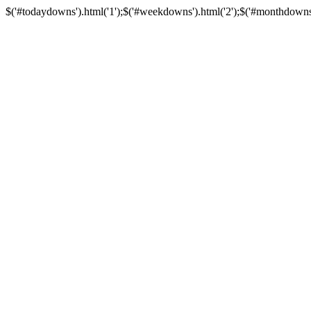
$('#todaydowns').html('1');$('#weekdowns').html('2');$('#monthdowns').h