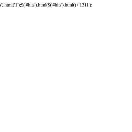
tml('1');$('#hits').html($('#hits').html()+'1311');