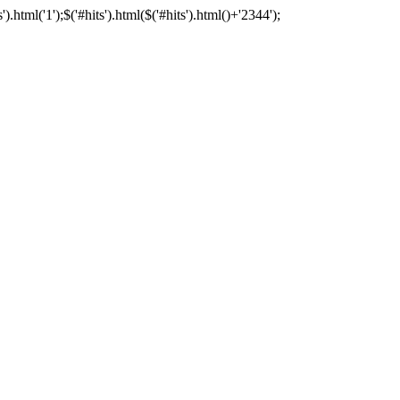
tml('1');$('#hits').html($('#hits').html()+'2344');