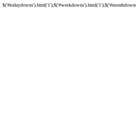
$('#todaydowns').html('1');$('#weekdowns').html('1');$('#monthdowns').h