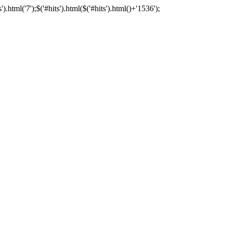
tml('7');$('#hits').html($('#hits').html()+'1536');