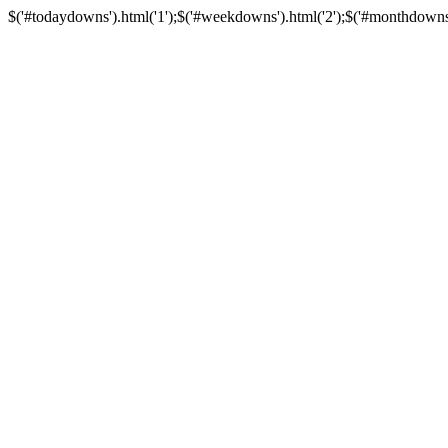
$('#todaydowns').html('1');$('#weekdowns').html('2');$('#monthdowns').h