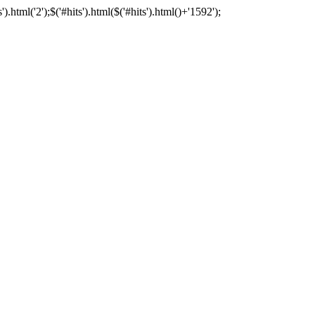
tml('2');$('#hits').html($('#hits').html()+'1592');