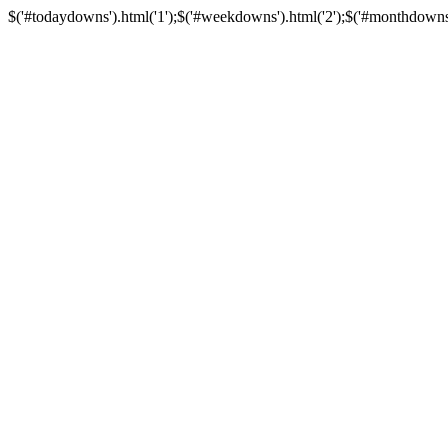
$('#todaydowns').html('1');$('#weekdowns').html('2');$('#monthdowns').h