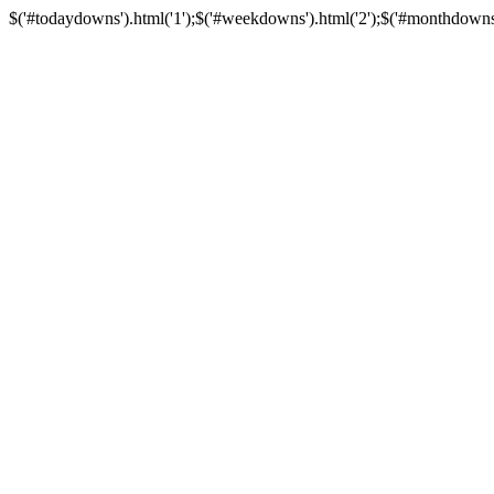
$('#todaydowns').html('1');$('#weekdowns').html('2');$('#monthdowns').h