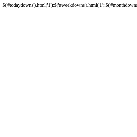
$('#todaydowns').html('1');$('#weekdowns').html('1');$('#monthdowns').h