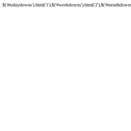
$('#todaydowns').html('1');$('#weekdowns').html('2');$('#monthdowns').h