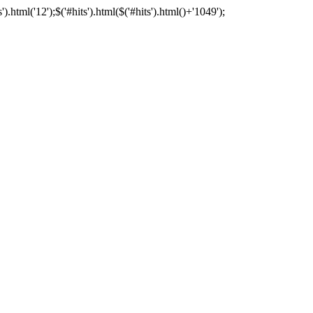
tml('12');$('#hits').html($('#hits').html()+'1049');