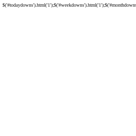
$('#todaydowns').html('1');$('#weekdowns').html('1');$('#monthdowns').h