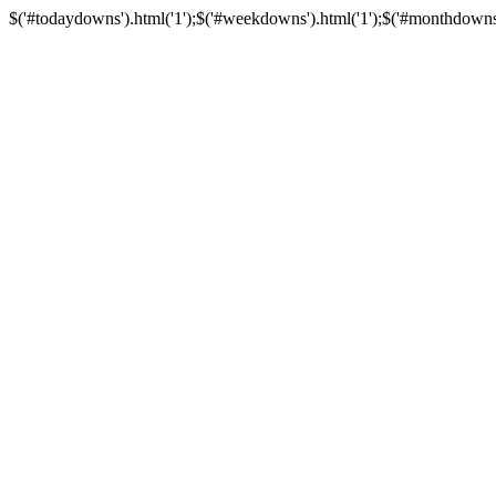
$('#todaydowns').html('1');$('#weekdowns').html('1');$('#monthdowns').h