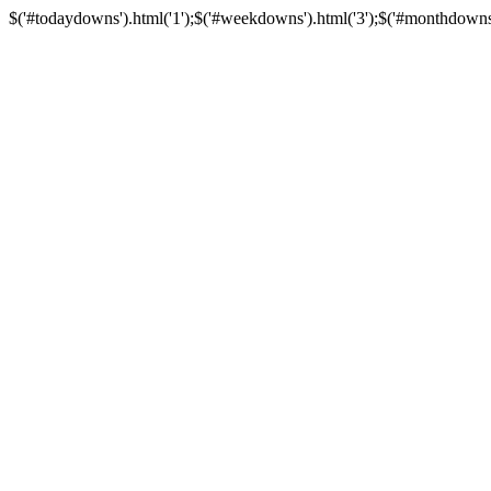
$('#todaydowns').html('1');$('#weekdowns').html('3');$('#monthdowns').h