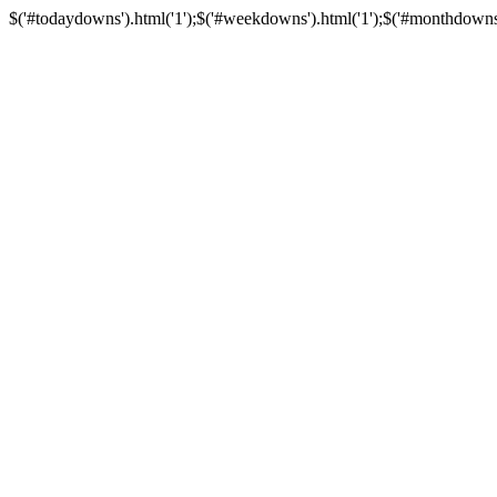
$('#todaydowns').html('1');$('#weekdowns').html('1');$('#monthdowns').h